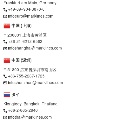
Frankfurt am Main, Germany
+49-69–904-3870-0
infoeuro@marklines.com
中国 (上海)
〒200001 上海市黄浦区
+86-21-6212-6562
infoshanghai@marklines.com
中国 (深圳)
〒51800 広東省深圳市南山区
+86-755-2267-1725
infoshenzhen@marklines.com
タイ
Klongtoey, Bangkok, Thailand
+66-2-665-2840
infothai@marklines.com