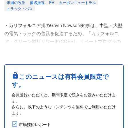
米国の政策
優遇措置
EV
カーボンニュートラル
トラック・バス
・カリフォルニア州のGavin Newsom知事は、中型・大型
の電気トラックの普及を促進するため、「カリフォルニ
ア・クリーン燃料リワード(CCFR)」リベートプログラの
開始を発表した。本プログラムは、州の低炭素燃料基準
(LCFS)制度に基づく資金で運用され、基準を満たさない
生産者が購入するクレジットから資金が拠出される。
2026年には約2億5,000万ドルが充当され、2030年までに
このニュースは有料会員限定で
総額10億ドル超のリベート資金が見込まれている。
す。
....
会員登録いただくと、期間限定で続きをお読みいただけま
す。
さらに、以下のようなコンテンツを無料でご利用いただけ
ます。
市場技術レポート