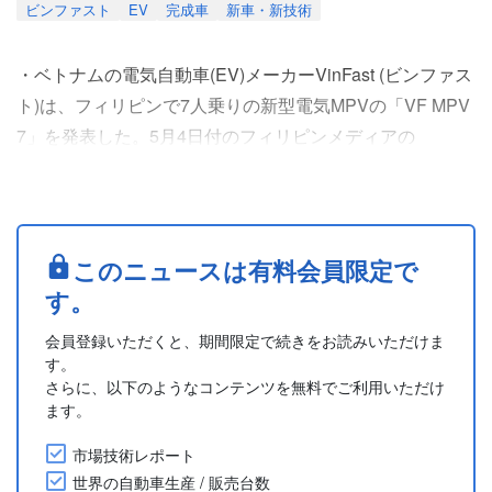
ビンファスト
EV
完成車
新車・新技術
・ベトナムの電気自動車(EV)メーカーVinFast (ビンファス
ト)は、フィリピンで7人乗りの新型電気MPVの「VF MPV
7」を発表した。5月4日付のフィリピンメディアの
CarGuide.PHが報じた。海外市場では、インド、インドネ
シアに続く3番目の導入となり、フィリピンでは初のSUV
以外のモデルとなる。価格は151万8,000フィリピンペソ
(約390万円)から。バッテリーのサブスクリプション(定額
このニュースは有料会員限定で
課金)を利用する場合の価格は....
す。
会員登録いただくと、期間限定で続きをお読みいただけま
す。
さらに、以下のようなコンテンツを無料でご利用いただけ
ます。
市場技術レポート
世界の自動車生産 / 販売台数