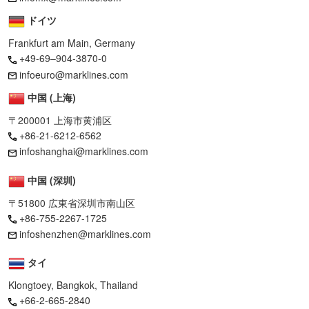
ドイツ
Frankfurt am Main, Germany
+49-69–904-3870-0
infoeuro@marklines.com
中国 (上海)
〒200001 上海市黄浦区
+86-21-6212-6562
infoshanghai@marklines.com
中国 (深圳)
〒51800 広東省深圳市南山区
+86-755-2267-1725
infoshenzhen@marklines.com
タイ
Klongtoey, Bangkok, Thailand
+66-2-665-2840