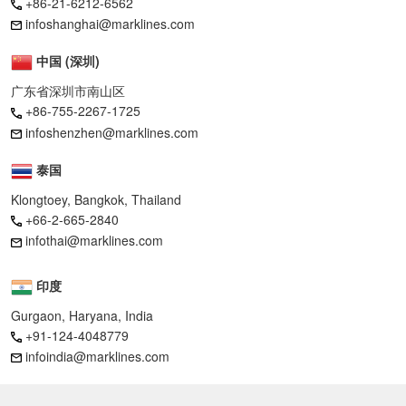
+86-21-6212-6562
infoshanghai@marklines.com
中国 (深圳)
广东省深圳市南山区
+86-755-2267-1725
infoshenzhen@marklines.com
泰国
Klongtoey, Bangkok, Thailand
+66-2-665-2840
infothai@marklines.com
印度
Gurgaon, Haryana, India
+91-124-4048779
infoindia@marklines.com