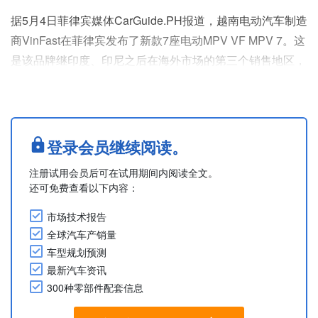
据5月4日菲律宾媒体CarGuide.PH报道，越南电动汽车制造
商VinFast在菲律宾发布了新款7座电动MPV VF MPV 7。这
是该品牌继印度、印尼之后在海外市场的第三个销售地区，
也是其在菲律宾推出的首款非SUV车型。起售价为151.8万
菲律宾比索。若采用电池订阅（定额收费）模式，价格为
123.9万菲律宾比索。
该车预计将于2026年6月菲律宾国际车展期间启动交付。5
登录会员继续阅读。
月5日及之后预订的客户将获得上市特别礼遇。
注册试用会员后可在试用期间内阅读全文。
该车车身尺寸为长....
还可免费查看以下内容：
市场技术报告
全球汽车产销量
车型规划预测
最新汽车资讯
300种零部件配套信息