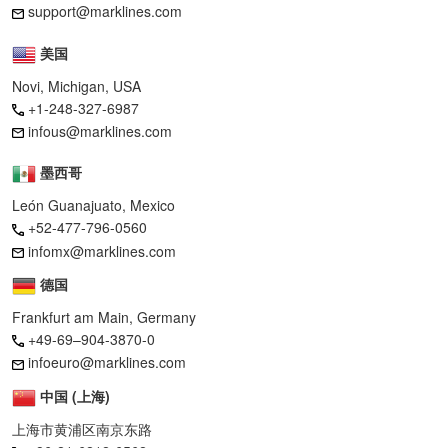
support@marklines.com
美国
Novi, Michigan, USA
+1-248-327-6987
infous@marklines.com
墨西哥
León Guanajuato, Mexico
+52-477-796-0560
infomx@marklines.com
德国
Frankfurt am Main, Germany
+49-69–904-3870-0
infoeuro@marklines.com
中国 (上海)
上海市黄浦区南京东路