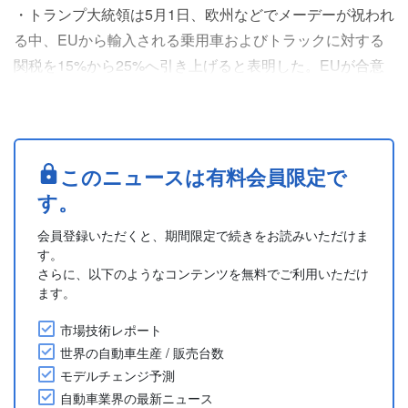
・トランプ大統領は5月1日、欧州などでメーデーが祝われ
る中、EUから輸入される乗用車およびトラックに対する
関税を15%から25%へ引き上げると表明した。EUが合意
済みの貿易協定を十分に履行していないと主張している。
・トランプ大統領はSNSへの投稿で、「EUが完全に合意
された貿易協定を履行していないことを踏まえ、米国に輸
入されるEUの乗用車およびトラックに課す関税を来週引
このニュースは有料会員限定で
き上げる」と述べた。なお、25%への関税引き上げは米国
す。
内の工場....
会員登録いただくと、期間限定で続きをお読みいただけま
す。
さらに、以下のようなコンテンツを無料でご利用いただけ
ます。
市場技術レポート
世界の自動車生産 / 販売台数
モデルチェンジ予測
自動車業界の最新ニュース