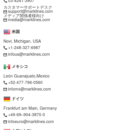
03-4241-3907
カスタマーサポートデスク
support@marklines.com
メディア関係者様向け
media@marklines.com
米国
Novi, Michigan, USA
+1-248-327-6987
infous@marklines.com
メキシコ
León Guanajuato,Mexico
+52-477-796-0560
infomx@marklines.com
ドイツ
Frankfurt am Main, Germany
+49-69–904-3870-0
infoeuro@marklines.com