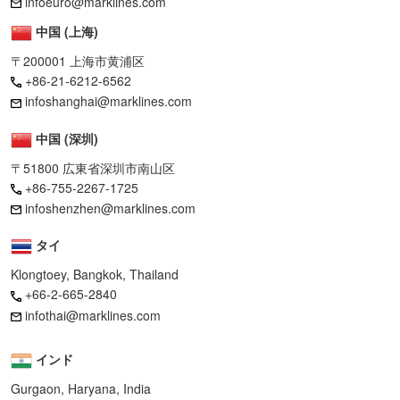
infoeuro@marklines.com
中国 (上海)
〒200001 上海市黄浦区
+86-21-6212-6562
infoshanghai@marklines.com
中国 (深圳)
〒51800 広東省深圳市南山区
+86-755-2267-1725
infoshenzhen@marklines.com
タイ
Klongtoey, Bangkok, Thailand
+66-2-665-2840
infothai@marklines.com
インド
Gurgaon, Haryana, India