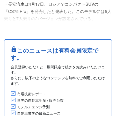
・長安汽車は4月17日、ロシアでコンパクトSUVの
「CS75 Pro」を発売したと発表した。このモデルには5人
乗りと7人乗りの2バージョンが設定されている。
・「CS75 Pro」の車体サイズは、全長4,748mm、全幅
1,870mm、全高1,720mm、ホイールベース2,786mm。最
高出力181hp、最大トルク280Nmを発揮する1.5L 4気筒タ
ーボエンジンに7速DCTを組み合わせる。0-100km/h加速
このニュースは有料会員限定で
は8.4秒。
す。
・「C....
会員登録いただくと、期間限定で続きをお読みいただけま
す。
さらに、以下のようなコンテンツを無料でご利用いただけ
ます。
市場技術レポート
世界の自動車生産 / 販売台数
モデルチェンジ予測
自動車業界の最新ニュース