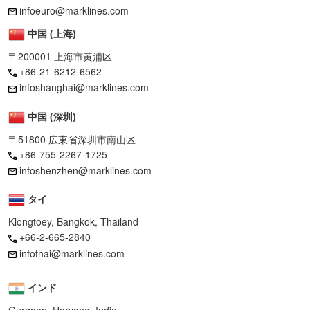
infoeuro@marklines.com
中国 (上海)
〒200001 上海市黄浦区
+86-21-6212-6562
infoshanghai@marklines.com
中国 (深圳)
〒51800 広東省深圳市南山区
+86-755-2267-1725
infoshenzhen@marklines.com
タイ
Klongtoey, Bangkok, Thailand
+66-2-665-2840
infothai@marklines.com
インド
Gurgaon, Haryana, India