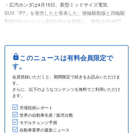
・広汽ホンダは4月15日、新型ミッドサイズ電気
SUV「P7」を発売したと発表した。後輪駆動版と四輪駆
動版の2バージョン全3モデルを提供し、価格は19.99万
元-24.99万元。
・外観はワイドで低重心なデザインで、発光する「H」の
エンブレムと超大型パノラマルーフを装備する。車体サイ
ズは、全長4,750mm、全幅1,930mm、全高1,625mmで、
このニュースは有料会員限定で
ホイールベースは2,930mm。
す。
・雲馳インテリジェント高効率EVアーキテクチャをベ
会員登録いただくと、期間限定で続きをお読みいただけま
ー....
す。
さらに、以下のようなコンテンツを無料でご利用いただけ
ます。
市場技術レポート
世界の自動車生産 / 販売台数
モデルチェンジ予測
自動車業界の最新ニュース