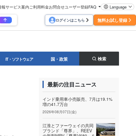
情報
サービス案内
ご利用料金
お問合せ
ユーザー登録
FAQ
Language
無料お試し登録
ログインはこちら
検索
国・政策
IT・ソフトウェア
最新の注目ニュース
インド乗用車小売販売、7月は19.1%
増の41.7万台
2026年08月07日(金)
江淮とファーウェイの共同
ブランド「尊界」、REEV
の新型MPV「尊界V680」を