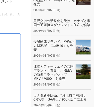
セグメント
発売
2026年08月07日(金)
合わせる。ガ
NGバージョン
貿易交渉の活発化を受け、カナダと米
国の通商担当がワシントンD.C.で会談
2026年08月07日(金)
長城哈弗ブランド、PHVの
大型SUV「長城H10」を発
売
2026年08月07日(金)
江淮とファーウェイの共同
ブランド「尊界」、REEV
の新型フラッグシップ
MPV「V800」を発売
2026年08月07日(金)
カナダ新車販売、7月は前年同月比
0.6%増、SAARは190万台/年に上昇
2026年08月07日(金)