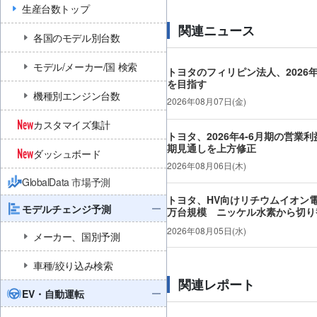
生産台数トップ
関連ニュース
各国のモデル別台数
モデル/メーカー/国 検索
トヨタのフィリピン法人、2026
を目指す
機種別エンジン台数
2026年08月07日(金)
カスタマイズ集計
トヨタ、2026年4-6月期の営業
期見通しを上方修正
ダッシュボード
2026年08月06日(木)
GlobalData 市場予測
トヨタ、HV向けリチウムイオン電
モデルチェンジ予測
万台規模 ニッケル水素から切り
2026年08月05日(水)
メーカー、国別予測
車種/絞り込み検索
関連レポート
EV・自動運転