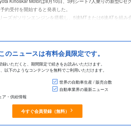
a Kirloskar Motorは8月10日、3列シート7人乗りの新型C
)」の予約受付を開始すると発表した。
Kシリーズガソリンエンジンを搭載し、5速MTまたは6速ATを組み
5.8kW、最大トルクは136.8Nm、燃費は20.51km/L。C
..
このニュースは有料会員限定です。
登録いただくと、期間限定で続きをお読みいただけます。
に、以下のようなコンテンツを無料でご利用いただけます。
世界の自動車生産 / 販売台数
自動車業界の最新ニュース
シェア・供給情報
今すぐ会員登録（無料）