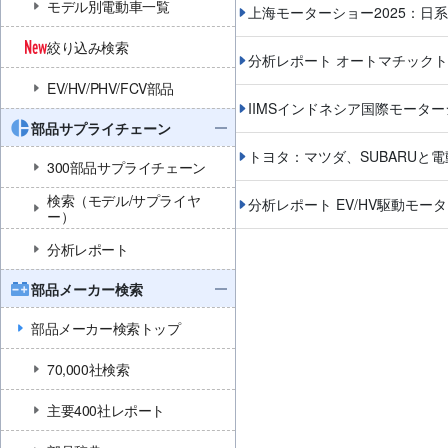
モデル別電動車一覧
上海モーターショー2025：日
絞り込み検索
分析レポート オートマチックトラ
EV/HV/PHV/FCV部品
IIMSインドネシア国際モーター
部品サプライチェーン
トヨタ：マツダ、SUBARUと
300部品サプライチェーン
検索（モデル/サプライヤ
分析レポート EV/HV駆動モ
ー）
分析レポート
部品メーカー検索
部品メーカー検索トップ
70,000社検索
主要400社レポート