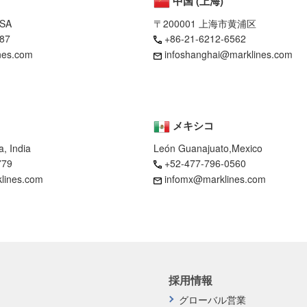
中国 (上海)
USA
〒200001 上海市黄浦区
87
+86-21-6212-6562
nes.com
infoshanghai@marklines.com
メキシコ
, India
León Guanajuato,Mexico
779
+52-477-796-0560
klines.com
infomx@marklines.com
採用情報
グローバル営業