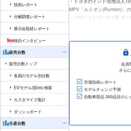
・トヨタのインド現地法人Toyot
技術レポート
MPV「ルミオン(Rumion
分解調査レポート
・パワートレインは1.5L 
ソリン車バージョンの最高出力は7
展示会取材レポート
は最高出力64.6kW、最大トル..
独自インタビュー
販売台数
販売台数トップ
会員
さら
各国のモデル別台数
市場技術レポート
EV/モデル/国/etc 検索
モデルチェンジ予測
自動車部品 300品目の
カスタマイズ集計
ダッシュボード
生産台数