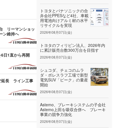
トヨタとパナソニックの合
弁会社PPESなど4社、車載
用電池向けアルミ材の水平
リサイクルを実現
万台 リーマンショッ
2026年08月07日(金)
ーン維持へ
トヨタのフィリピン法人、2026年内
に累計販売台数300万台を目指す
を6日1直から再開
2026年08月07日(金)
シュコダ、チェコのムラ
ダ・ボレスラフ工場で新型
電気SUV「ピーク」の量産
で延長 ライン工事
開始
2026年08月07日(金)
Astemo、ブレーキシステムの子会社
Astemo上田を吸収合併へ ブレーキ
事業の競争力強化
2026年08月07日(金)