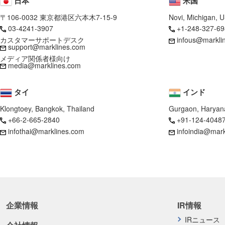
日本
米国
〒106-0032 東京都港区六本木7-15-9
Novi, Michigan, 
03-4241-3907
+1-248-327-69
カスタマーサポートデスク
infous@markli
support@marklines.com
メディア関係者様向け
media@marklines.com
タイ
インド
Klongtoey, Bangkok, Thailand
Gurgaon, Haryana
+66-2-665-2840
+91-124-4048
infothai@marklines.com
infoindia@mar
企業情報
IR情報
IRニュース