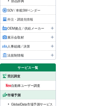
部品辞典
SDV / 車載SWベンダー
外注・調達先情報
OEM拠点 / 供給メーカー
展示会取材
人事組織 / 決算
法規制情報
サービス一覧
受託調査
自動車ユーザー調査
市場予測
GlobalData市場予測サービス