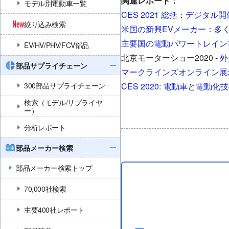
関連レポート：
モデル別電動車一覧
CES 2021 総括：デジタ
絞り込み検索
米国の新興EVメーカー：多くが
主要国の電動パワートレイン
EV/HV/PHV/FCV部品
北京モーターショー2020 -
外
部品サプライチェーン
マークラインズオンライン展示
300部品サプライチェーン
CES 2020: 電動車と電動化
検索（モデル/サプライヤ
ー）
分析レポート
部品メーカー検索
部品メーカー検索トップ
70,000社検索
主要400社レポート