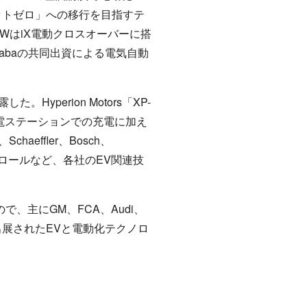
ネットゼロ」への移行を目指すテ
MWはiX電動クロスオーバーに搭
babaの共同出資による電気自動
。Hyperion Motors「XP-
の充電ステーションでの充電に加え
ffler、Bosch、
トロールなど、各社のEV関連技
、主にGM、FCA、Audi、
から出展されたEVと電動化テクノロ