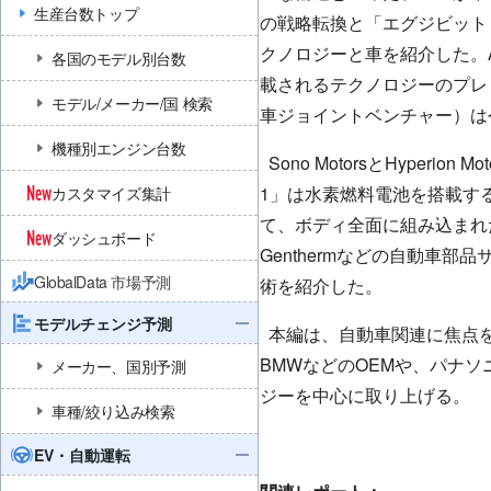
生産台数トップ
の戦略転換と「エグジビット・
クノロジーと車を紹介した。A
各国のモデル別台数
載されるテクノロジーのプレビュ
モデル/メーカー/国 検索
車ジョイントベンチャー）は今
機種別エンジン台数
Sono MotorsとHyperi
1」は水素燃料電池を搭載するハ
カスタマイズ集計
て、ボディ全面に組み込まれたソ
ダッシュボード
Genthermなどの自動車
GlobalData 市場予測
術を紹介した。
モデルチェンジ予測
本編は、自動車関連に焦点を当
BMWなどのOEMや、パナソニッ
メーカー、国別予測
ジーを中心に取り上げる。
車種/絞り込み検索
EV・自動運転