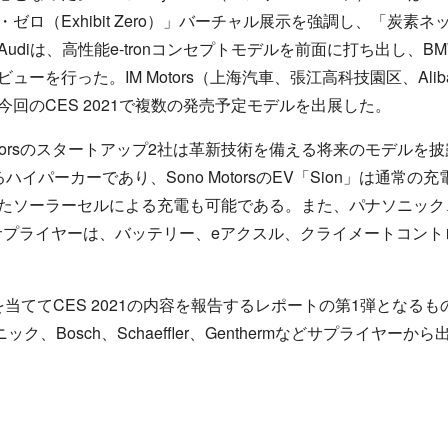
ゼロ（Exhibit Zero）」バーチャル展示を強調し、「炭素
udiは、高性能e-tronコンセプトモデルを前面に打ち出し、B
ーを行った。IM Motors（上海汽車、張江高科技園区、Ali
回のCES 2021で複数の発売予定モデルを出展した。
on Motorsのスタートアップ2社は革新技術を備える将来のモデルを披露した
イパーカーであり、Sono MotorsのEV「Sion」は通常
ーラーセルによる充電も可能である。また、パナソニック、Schae
部品サプライヤーは、バッテリー、eアクスル、クライメートコン
ててCES 2021の内容を報告するレポートの第1弾となるもので
ク、Bosch、Schaeffler、Genthermなどサプライヤー