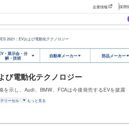
採用
企業情報
CES 2021：EVおよび電動化テクノロジー
EV・展示会・分
自動車メーカー
部品メーカー
解・技術
EVおよび電動化テクノロジー
を示し、Audi、BMW、FCAは今後発売するEVを披露
ッテリーセル
もっと見る