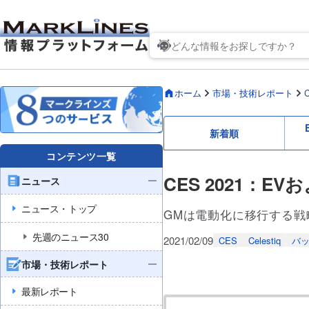
ホーム
市場・技術レポート
新着順
コンテンツ一覧
CES 2021：
ニュース
ニュース・トップ
GMは電動化に移行する戦略
先週のニュース30
2021/02/09
CES
Celestiq
バ
市場・技術レポート
最新レポート