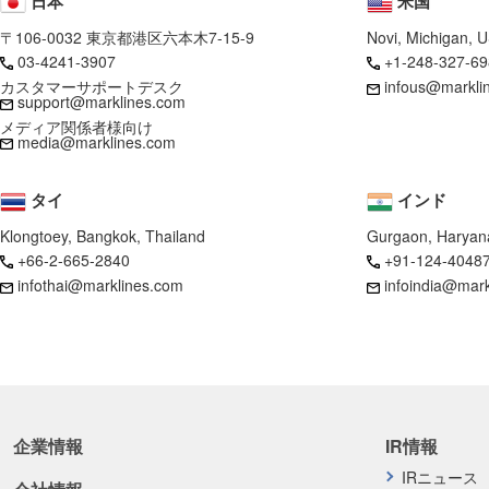
日本
米国
〒106-0032 東京都港区六本木7-15-9
Novi, Michigan, 
03-4241-3907
+1-248-327-69
カスタマーサポートデスク
infous@markli
support@marklines.com
メディア関係者様向け
media@marklines.com
タイ
インド
Klongtoey, Bangkok, Thailand
Gurgaon, Haryana
+66-2-665-2840
+91-124-4048
infothai@marklines.com
infoindia@mar
企業情報
IR情報
IRニュース