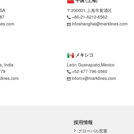
中国 (上海)
USA
〒200001 上海市黄浦区
87
+86-21-6212-6562
nes.com
infoshanghai@marklines.com
メキシコ
, India
León Guanajuato,Mexico
779
+52-477-796-0560
klines.com
infomx@marklines.com
採用情報
グローバル営業