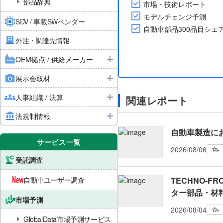
部品辞典
市場・技術レポート
モデルチェンジ予測
SDV / 車載SWベンダー
自動車部品300品目シェ
外注・調達先情報
OEM拠点 / 供給メーカー
展示会取材
人事組織 / 決算
関連レポート
法規制情報
自動車製造に
サービス一覧
2026/08/06
受託調査
自動車ユーザー調査
TECHNO-FRO
ター部品・材
市場予測
2026/08/04
GlobalData市場予測サービス