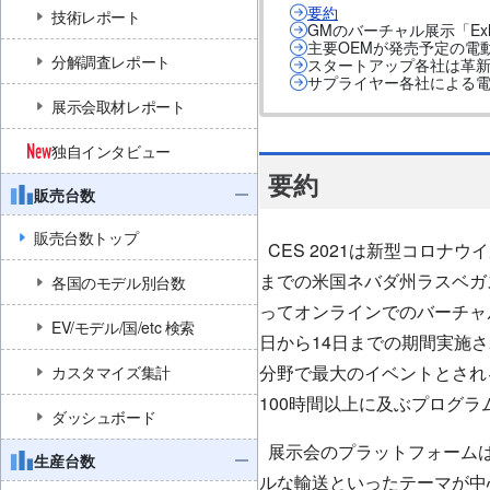
要約
技術レポート
GMのバーチャル展示「Exh
主要OEMが発売予定の電
分解調査レポート
スタートアップ各社は革
サプライヤー各社による
展示会取材レポート
独自インタビュー
要約
販売台数
販売台数トップ
CES 2021は新型コロナ
までの米国ネバダ州ラスベガ
各国のモデル別台数
ってオンラインでのバーチャル
EV/モデル/国/etc 検索
日から14日までの期間実施
分野で最大のイベントとされるC
カスタマイズ集計
100時間以上に及ぶプログラ
ダッシュボード
展示会のプラットフォームは
生産台数
ルな輸送といったテーマが中心と