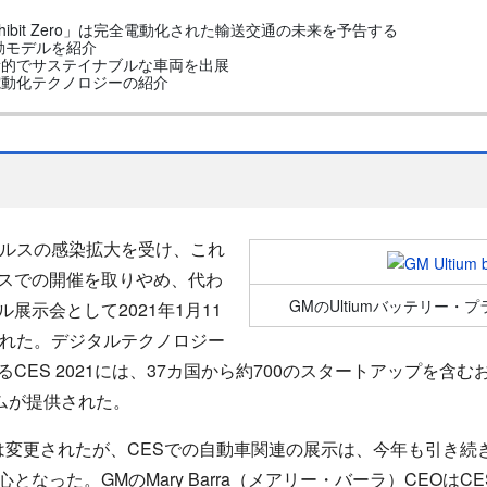
ibit Zero」は完全電動化された輸送交通の未来を予告する
動モデルを紹介
新的でサステイナブルな車両を出展
電動化テクノロジーの紹介
ウイルスの感染拡大を受け、これ
スでの開催を取りやめ、代わ
GMのUltiumバッテリー
展示会として2021年1月11
された。デジタルテクノロジー
ES 2021には、37カ国から約700のスタートアップを含むお
ムが提供された。
変更されたが、CESでの自動車関連の展示は、今年も引き続
なった。GMのMary Barra（メアリー・バーラ）CEOはCE