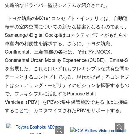
先進的なドライバー監視システムが紹介された。
トヨタ紡織のMX191コンセプト・インテリアは、自動運
転車の室内空間についての新たな提案となるものであり、
SamsungのDigital Cockpitはコネクティビティがもたらす
車室内の利便性を訴求する。さらに、トヨタ紡織、
Continental、三菱電機の各社は、それぞれMOOX、
Continental Urban Mobility Experience (CUBE)、Emirai-S
を出展した。これらはいずれもフレキシブルな共有空間を
テーマとするコンセプトである。現代が提起するコンセプ
トはシェアリング・モビリティのビジョンを拡張するもの
で、フレキシブルに活動するPurpose Built
Vehicles（PBV）をPBVの集中保管施設であるHubに接続
することで、カスタマイズされたPBVをサポートする。