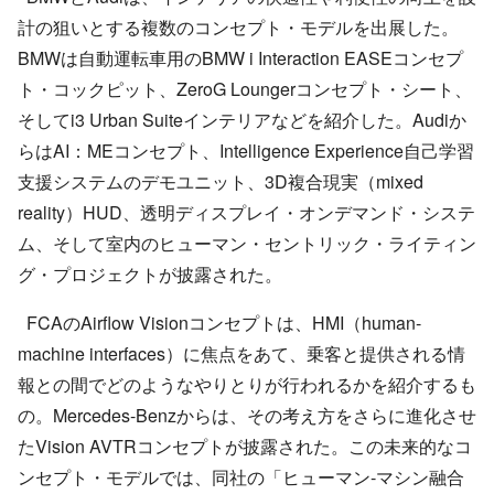
計の狙いとする複数のコンセプト・モデルを出展した。
BMWは自動運転車用のBMW i Interaction EASEコンセプ
ト・コックピット、ZeroG Loungerコンセプト・シート、
そしてi3 Urban Suiteインテリアなどを紹介した。Audiか
らはAI：MEコンセプト、Intelligence Experience自己学習
支援システムのデモユニット、3D複合現実（mixed
reality）HUD、透明ディスプレイ・オンデマンド・システ
ム、そして室内のヒューマン・セントリック・ライティン
グ・プロジェクトが披露された。
FCAのAirflow Visionコンセプトは、HMI（human-
machine interfaces）に焦点をあて、乗客と提供される情
報との間でどのようなやりとりが行われるかを紹介するも
の。Mercedes-Benzからは、その考え方をさらに進化させ
たVision AVTRコンセプトが披露された。この未来的なコ
ンセプト・モデルでは、同社の「ヒューマン‐マシン融合