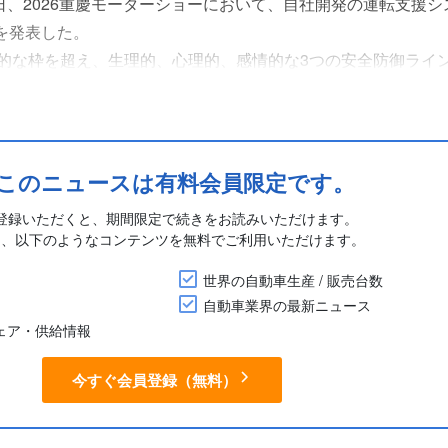
日、2026重慶モーターショーにおいて、自社開発の運転支援シ
r)」を発表した。
的な枠を超え、生理的、心理的、感情的な3つの安全防御ライ
a版の3バージョンを提供する。
DARを標準装備する。夜間、トンネルなど暗い環境の中で、人の
このニュースは有料会員限定です。
登録いただくと、期間限定で続きをお読みいただけます。
に、以下のようなコンテンツを無料でご利用いただけます。
世界の自動車生産 / 販売台数
自動車業界の最新ニュース
シェア・供給情報
今すぐ会員登録（無料）