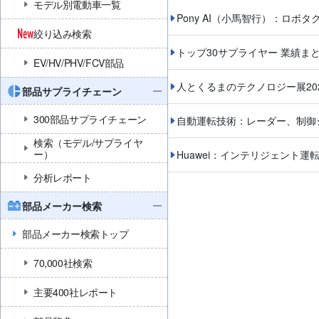
モデル別電動車一覧
Pony AI（小馬智行）：ロ
絞り込み検索
トップ30サプライヤー 業績ま
EV/HV/PHV/FCV部品
人とくるまのテクノロジー展20
部品サプライチェーン
300部品サプライチェーン
自動運転技術：レーダー、制御
検索（モデル/サプライヤ
ー）
Huawei：インテリジェント
分析レポート
部品メーカー検索
部品メーカー検索トップ
70,000社検索
主要400社レポート