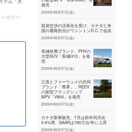
ステム「天
発売
2026年08月07日(金)
ンを構築す
貿易交渉の活発化を受け、カナダと米
国の通商担当がワシントンD.C.で会談
目よりも2秒
2026年08月07日(金)
長城哈弗ブランド、PHVの
大型SUV「長城H10」を発
売
2026年08月07日(金)
江淮とファーウェイの共同
ブランド「尊界」、REEV
の新型フラッグシップ
MPV「V800」を発売
2026年08月07日(金)
カナダ新車販売、7月は前年同月比
0.6%増、SAARは190万台/年に上昇
2026年08月07日(金)