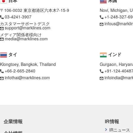
日本
米国
〒106-0032 東京都港区六本木7-15-9
Novi, Michigan, 
03-4241-3907
+1-248-327-69
カスタマーサポートデスク
infous@markli
support@marklines.com
メディア関係者様向け
media@marklines.com
タイ
インド
Klongtoey, Bangkok, Thailand
Gurgaon, Haryana
+66-2-665-2840
+91-124-4048
infothai@marklines.com
infoindia@mar
企業情報
IR情報
IRニュース