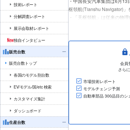
・中国長安汽車集団は6月13
技術レポート
枢領航(Tianshu Navigato
分解調査レポート
・「天枢領航」は従来の物理
る。Pro版、Max版、Ultr
展示会取材レポート
・Pro版：全シリーズにLi
独自インタビュー
早く障害物を検知し、世....
販売台数
販売台数トップ
会員
さら
各国のモデル別台数
市場技術レポート
EV/モデル/国/etc 検索
モデルチェンジ予測
自動車部品 300品目の
カスタマイズ集計
ダッシュボード
生産台数