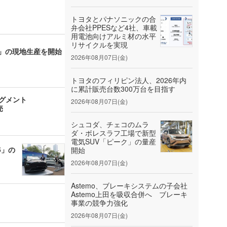
トヨタとパナソニックの合
弁会社PPESなど4社、車載
用電池向けアルミ材の水平
リサイクルを実現
WD」の現地生産を開始
2026年08月07日(金)
トヨタのフィリピン法人、2026年内
に累計販売台数300万台を目指す
セグメント
2026年08月07日(金)
売
シュコダ、チェコのムラ
ダ・ボレスラフ工場で新型
電気SUV「ピーク」の量産
5」の
開始
2026年08月07日(金)
Astemo、ブレーキシステムの子会社
Astemo上田を吸収合併へ ブレーキ
事業の競争力強化
2026年08月07日(金)