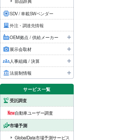
部品辞典
SDV / 車載SWベンダー
外注・調達先情報
OEM拠点 / 供給メーカー
展示会取材
人事組織 / 決算
法規制情報
サービス一覧
受託調査
自動車ユーザー調査
市場予測
GlobalData市場予測サービス