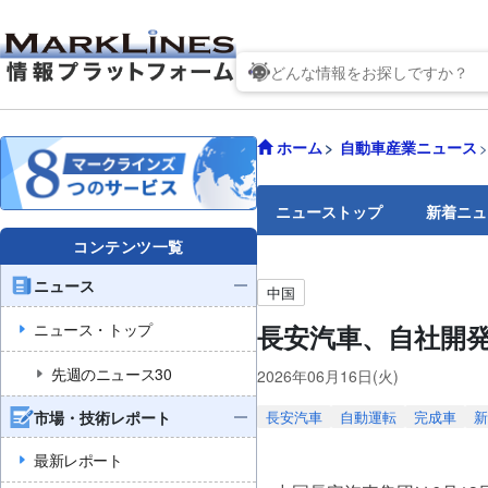
ホーム
自動車産業ニュース
ニューストップ
新着ニュ
コンテンツ一覧
ニュース
中国
ニュース・トップ
長安汽車、自社開
先週のニュース30
2026年06月16日(火)
市場・技術レポート
長安汽車
自動運転
完成車
新
最新レポート