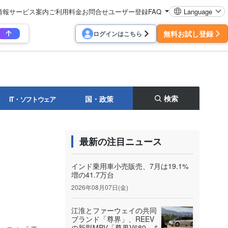
情報
サービス案内
ご利用料金
お問合せ
ユーザー登録
FAQ
Language
無料お試し登録
ログインはこちら
検索
国・政策
IT・ソフトウェア
最新の注目ニュース
インド乗用車小売販売、7月は19.1%
増の41.7万台
2026年08月07日(金)
江淮とファーウェイの共同
ブランド「尊界」、REEV
の新型MPV「尊界V680」を