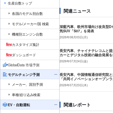
生産台数トップ
関連ニュース
各国のモデル別台数
モデル/メーカー/国 検索
深藍汽車、欧州市場向け改良型D
気SUV「S07」を発表
機種別エンジン台数
2026年08月03日(月)
カスタマイズ集計
長安汽車、チャイナテレコムと提
ダッシュボード
カーとデジタル技術の融合発展を
2026年07月24日(金)
GlobalData 市場予測
モデルチェンジ予測
長安汽車、中国情報通信研究院と
「共同イノベーションオープンラ
メーカー、国別予測
2026年07月23日(木)
車種/絞り込み検索
関連レポート
EV・自動運転