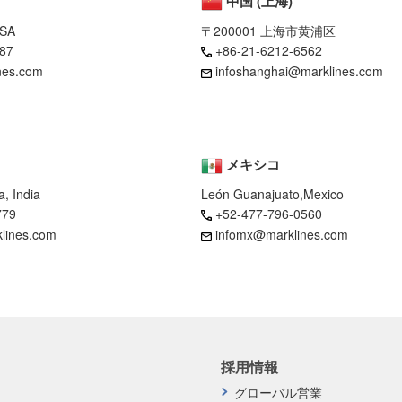
中国 (上海)
USA
〒200001 上海市黄浦区
87
+86-21-6212-6562
nes.com
infoshanghai@marklines.com
メキシコ
, India
León Guanajuato,Mexico
779
+52-477-796-0560
klines.com
infomx@marklines.com
採用情報
グローバル営業