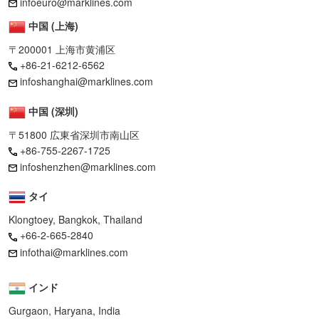
infoeuro@marklines.com
中国 (上海)
〒200001 上海市黄浦区
+86-21-6212-6562
infoshanghai@marklines.com
中国 (深圳)
〒51800 広東省深圳市南山区
+86-755-2267-1725
infoshenzhen@marklines.com
タイ
Klongtoey, Bangkok, Thailand
+66-2-665-2840
infothai@marklines.com
インド
Gurgaon, Haryana, India