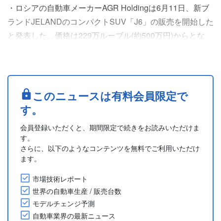
・ロシアの自動車メーカーAGR Holdingは6月11日、新ブ
ランドJELANDのコンパクトSUV「J6」の販売を開始した
と発表した。価格は229万ルーブル(約500万円)からとな
る。「J6」はサンクト・ペテルブルグ(St. Petersburg)近郊
にあるAGR Holdingのシュシャリ(Shushary)工場で生産さ
れている。
・JELAND「J6」の車体サイズは、全長4,509mm、全幅
このニュースは有料会員限定で
1,860mm、全高1,650mm。....
す。
会員登録いただくと、期間限定で続きをお読みいただけま
す。
さらに、以下のようなコンテンツを無料でご利用いただけ
ます。
市場技術レポート
世界の自動車生産 / 販売台数
モデルチェンジ予測
自動車業界の最新ニュース