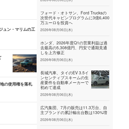
フォード・オトサン、Ford Trucksの
次世代キャビンプログラムに3億6,400
万ユーロを投資へ
ンジュン・マリムの工
2026年08月06日(木)
ホンダ、2026年度Q1の営業利益は過
去最高の5,308億円、円安で通期見通
しを上方修正
ズ
2026年08月06日(木)
長城汽車、タイのEV 3.5イ
ンセンティブスキームの生
産要件を自動車メーカーで
用地の使用権を落札
初めて達成
2026年08月06日(木)
広汽集団、7月の販売は11.3万台、自
主ブランドの累計輸出台数は130%増
2026年08月06日(木)