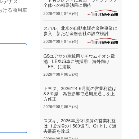
カルデナス
全体への相乗効果に期待
における商用車
2026年08月07日(金)
「T35」な
スバル、北米の自動車販売金融事業に
参入 新たな金融会社の設立検討
2026年08月07日(金)
GSユアサの車載用リチウムイオン電
池、LEXUS車に初採用 海外向け
「ES」に搭載
2026年08月06日(木)
トヨタ、2026年4-6月期の営業利益は
8.8％減 為替影響で通期見通しを上
方修正
2026年08月06日(木)
スズキ、2026年度Q1決算の営業利益
は11.2%増の1,580億円、Q1として過
去最高を達成
2026年08月06日(木)