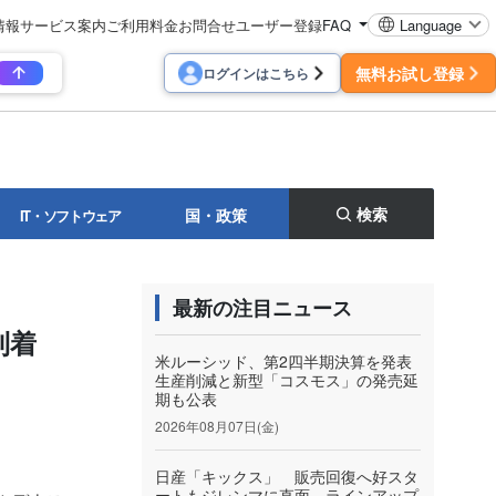
情報
サービス案内
ご利用料金
お問合せ
ユーザー登録
FAQ
Language
無料お試し登録
ログインはこちら
検索
国・政策
IT・ソフトウェア
最新の注目ニュース
到着
米ルーシッド、第2四半期決算を発表
生産削減と新型「コスモス」の発売延
期も公表
2026年08月07日(金)
日産「キックス」 販売回復へ好スタ
ートもジレンマに直面 ラインアップ