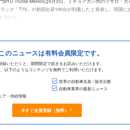
YD Trucks Mexicoは6月2日、ミチョアカン州のラサロ・
)港に電動トラック「T75」の初回出荷100台が到着したと発表し、同国
を示した。
、今後は電気自動車(EV)のカーゴバン「V9」や小型トラック
定で、供給能力の強化と物流事業者の電動化ニー....
このニュースは有料会員限定です。
登録いただくと、期間限定で続きをお読みいただけます。
に、以下のようなコンテンツを無料でご利用いただけます。
世界の自動車生産 / 販売台数
自動車業界の最新ニュース
シェア・供給情報
今すぐ会員登録（無料）