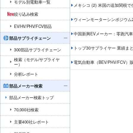
モデル別電動車一覧
メキシコ (2) 米国の追加関税
絞り込み検索
ウィーンモーターシンポジウム2
EV/HV/PHV/FCV部品
中国新興EVメーカー：零跑汽
部品サプライチェーン
トップ30サプライヤー 業績ま
300部品サプライチェーン
検索（モデル/サプライヤ
電気自動車（BEV/PHV/FCV）
ー）
分析レポート
部品メーカー検索
部品メーカー検索トップ
70,000社検索
主要400社レポート