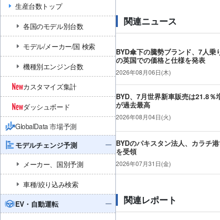
生産台数トップ
関連ニュース
各国のモデル別台数
モデル/メーカー/国 検索
BYD傘下の騰勢ブランド、7人乗り
の英国での価格と仕様を発表
機種別エンジン台数
2026年08月06日(木)
カスタマイズ集計
BYD、7月世界新車販売は21.8％
が過去最高
ダッシュボード
2026年08月04日(火)
GlobalData 市場予測
BYDのパキスタン法人、カラチ港で
モデルチェンジ予測
を受領
メーカー、国別予測
2026年07月31日(金)
車種/絞り込み検索
関連レポート
EV・自動運転