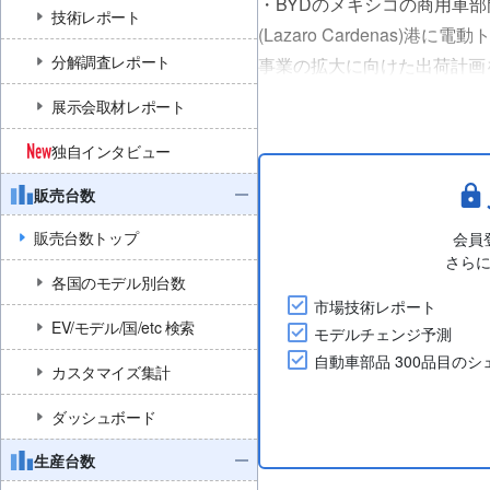
・BYDのメキシコの商用車部門B
技術レポート
(Lazaro Cardenas
分解調査レポート
事業の拡大に向けた出荷計画
・現地メディアの報道によると
展示会取材レポート
どのモデルも順次出荷される予
独自インタビュー
販売台数
販売台数トップ
会員
さら
各国のモデル別台数
市場技術レポート
EV/モデル/国/etc 検索
モデルチェンジ予測
自動車部品 300品目の
カスタマイズ集計
ダッシュボード
生産台数