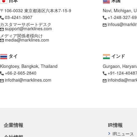
日本
米国
〒106-0032 東京都港区六本木7-15-9
Novi, Michigan, 
03-4241-3907
+1-248-327-69
カスタマーサポートデスク
infous@markli
support@marklines.com
メディア関係者様向け
media@marklines.com
タイ
インド
Klongtoey, Bangkok, Thailand
Gurgaon, Haryana
+66-2-665-2840
+91-124-4048
infothai@marklines.com
infoindia@mar
企業情報
IR情報
IRニュース