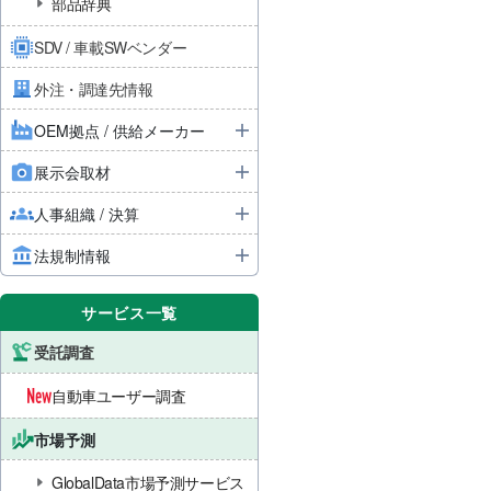
部品辞典
SDV / 車載SWベンダー
外注・調達先情報
OEM拠点 / 供給メーカー
展示会取材
人事組織 / 決算
法規制情報
サービス一覧
受託調査
自動車ユーザー調査
市場予測
GlobalData市場予測サービス