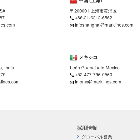
中国 (上海)
USA
〒200001 上海市黄浦区
87
+86-21-6212-6562
nes.com
infoshanghai@marklines.com
メキシコ
, India
León Guanajuato,Mexico
779
+52-477-796-0560
klines.com
infomx@marklines.com
採用情報
グローバル営業