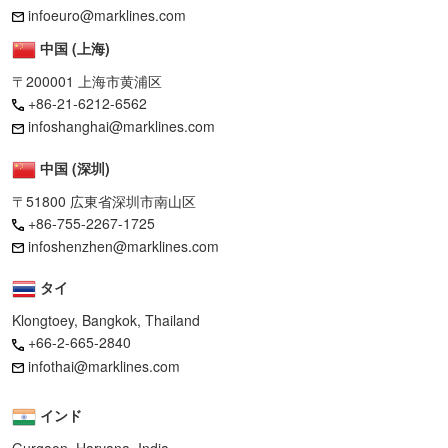
infoeuro@marklines.com
中国 (上海)
〒200001 上海市黄浦区
+86-21-6212-6562
infoshanghai@marklines.com
中国 (深圳)
〒51800 広東省深圳市南山区
+86-755-2267-1725
infoshenzhen@marklines.com
タイ
Klongtoey, Bangkok, Thailand
+66-2-665-2840
infothai@marklines.com
インド
Gurgaon, Haryana, India