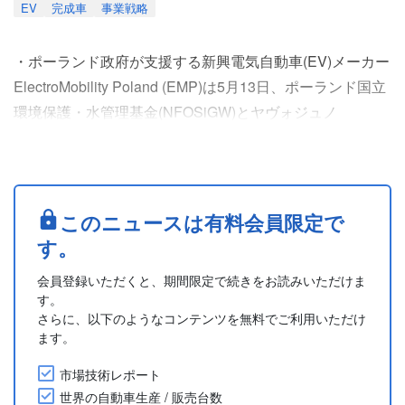
EV
完成車
事業戦略
・ポーランド政府が支援する新興電気自動車(EV)メーカー
ElectroMobility Poland (EMP)は5月13日、ポーランド国立
環境保護・水管理基金(NFOSiGW)とヤヴォジュノ
(Jaworzno)における生産・開発ハブプロジェクトに向けた
45億ズウォティ(約1,960億円)規模の投資契約を締結した
と発表した。資金は同国の国家再建計画(National
Reconstruction Plan)から拠出される。
このニュースは有料会員限定で
・今回の....
す。
会員登録いただくと、期間限定で続きをお読みいただけま
す。
さらに、以下のようなコンテンツを無料でご利用いただけ
ます。
市場技術レポート
世界の自動車生産 / 販売台数