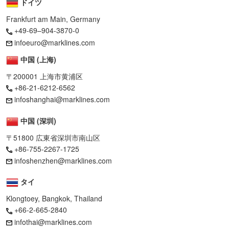
ドイツ
Frankfurt am Main, Germany
+49-69–904-3870-0
infoeuro@marklines.com
中国 (上海)
〒200001 上海市黄浦区
+86-21-6212-6562
infoshanghai@marklines.com
中国 (深圳)
〒51800 広東省深圳市南山区
+86-755-2267-1725
infoshenzhen@marklines.com
タイ
Klongtoey, Bangkok, Thailand
+66-2-665-2840
infothai@marklines.com