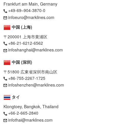
Frankfurt am Main, Germany
+49-69–904-3870-0
infoeuro@marklines.com
中国 (上海)
〒200001 上海市黄浦区
+86-21-6212-6562
infoshanghai@marklines.com
中国 (深圳)
〒51800 広東省深圳市南山区
+86-755-2267-1725
infoshenzhen@marklines.com
タイ
Klongtoey, Bangkok, Thailand
+66-2-665-2840
infothai@marklines.com