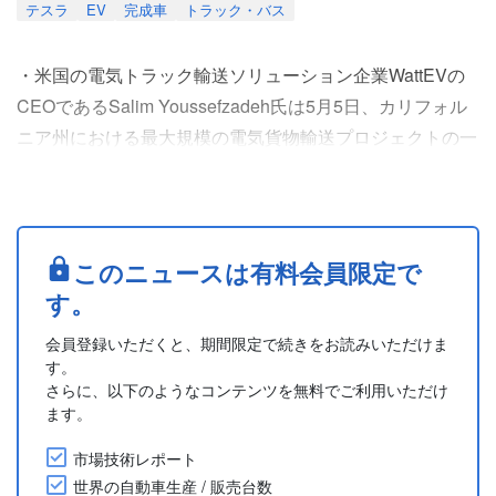
テスラ
EV
完成車
トラック・バス
・米国の電気トラック輸送ソリューション企業WattEVの
CEOであるSalim Youssefzadeh氏は5月5日、カリフォル
ニア州における最大規模の電気貨物輸送プロジェクトの一
つとして、総額約1億米ドルに相当するテスラの大型電気
トラック「セミ(Semi)」370台を購入すると発表した。こ
れらのトラックは、ネバダギガファクトリー(Gigafactory
Nevada)内に新設される専用施設で製造される予定。
このニュースは有料会員限定で
・最初の50台は202....
す。
会員登録いただくと、期間限定で続きをお読みいただけま
す。
さらに、以下のようなコンテンツを無料でご利用いただけ
ます。
市場技術レポート
世界の自動車生産 / 販売台数