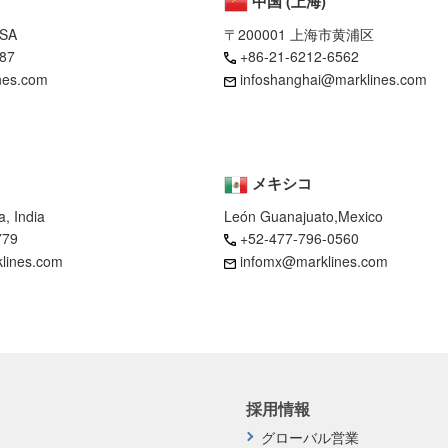
中国 (上海)
USA
〒200001 上海市黄浦区
87
+86-21-6212-6562
nes.com
infoshanghai@marklines.com
メキシコ
, India
León Guanajuato,Mexico
779
+52-477-796-0560
klines.com
infomx@marklines.com
採用情報
グローバル営業