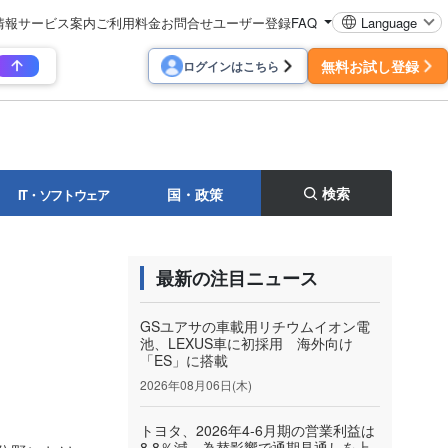
情報
サービス案内
ご利用料金
お問合せ
ユーザー登録
FAQ
Language
無料お試し登録
ログインはこちら
検索
国・政策
IT・ソフトウェア
最新の注目ニュース
GSユアサの車載用リチウムイオン電
池、LEXUS車に初採用 海外向け
「ES」に搭載
2026年08月06日(木)
トヨタ、2026年4-6月期の営業利益は
8.8％減 為替影響で通期見通しを上