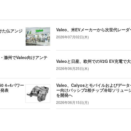
Valeo、米EVメーカーから次世代レー
向けた仏アンジ
2026年07月02日(木)
・滁州でValeo向けアンテ
Valeoと日産、欧州でのV2G EV充電で
2026年06月25日(木)
50 4×4パワー
Valeo、Calyosとモバイルおよびデー
を発表
ー向けパッシブ2相チップ冷却ソリュー
を開発へ
2026年06月15日(月)