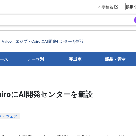
採用
企業情報
Valeo、エジプトCairoにAI開発センターを新設
ース
テーマ別
完成車
部品・素材
airoにAI開発センターを新設
フトウェア