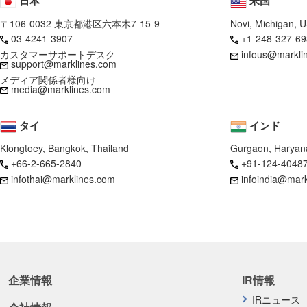
日本
米国
〒106-0032 東京都港区六本木7-15-9
Novi, Michigan, 
03-4241-3907
+1-248-327-69
カスタマーサポートデスク
infous@markli
support@marklines.com
メディア関係者様向け
media@marklines.com
タイ
インド
Klongtoey, Bangkok, Thailand
Gurgaon, Haryana
+66-2-665-2840
+91-124-4048
infothai@marklines.com
infoindia@mar
企業情報
IR情報
IRニュース