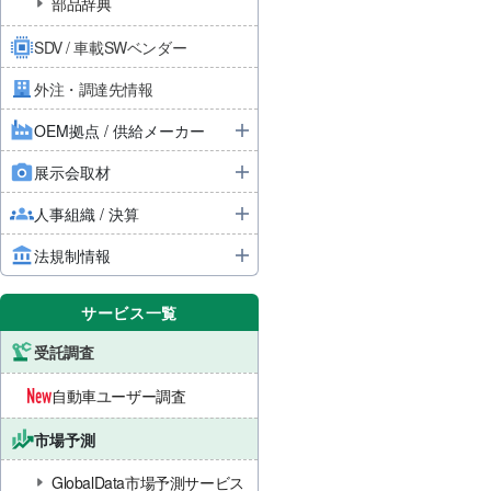
部品辞典
SDV / 車載SWベンダー
外注・調達先情報
OEM拠点 / 供給メーカー
展示会取材
人事組織 / 決算
法規制情報
サービス一覧
受託調査
自動車ユーザー調査
市場予測
GlobalData市場予測サービス