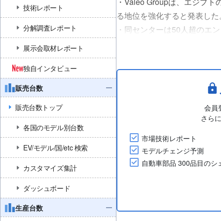
・Valeo Groupは、エ
技術レポート
る地位を強化すると発表した
分解調査レポート
・同センターは50人超のエン
の組織機能におけるグローバ
展示会取材レポート
次世代スマートモビリティソ
独自インタビュー
(2026年4月20日付プレ....
販売台数
販売台数トップ
会員
さら
各国のモデル別台数
市場技術レポート
EV/モデル/国/etc 検索
モデルチェンジ予測
自動車部品 300品目の
カスタマイズ集計
ダッシュボード
生産台数