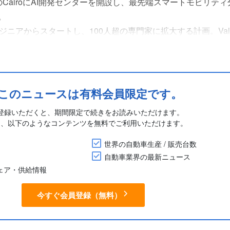
ジプトのCairoにAI開発センターを開設し、最先端スマートモビリテ
。
ジニアからスタートし、100人超の専門家に拡大する計画。Val
ルなAI統合を加速し、生産性を向上させることを目的としてい
フトウェアに不可欠な高度なツールも開発する。
このニュースは有料会員限定です。
登録いただくと、期間限定で続きをお読みいただけます。
に、以下のようなコンテンツを無料でご利用いただけます。
世界の自動車生産 / 販売台数
自動車業界の最新ニュース
シェア・供給情報
今すぐ会員登録（無料）