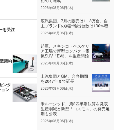
初めて達成
2026年08月06日(木)
広汽集団、7月の販売は11.3万台、自
主ブランドの累計輸出台数は130%増
ダーを受注
2026年08月06日(木)
起亜、メキシコ・ペスケリ
ア工場で新型コンパクト電
気SUV「EV3」を生産開始
大型契約
2026年08月06日(木)
上汽集団とGM、合弁期間
を2047年まで延長
タセンタ
2026年08月06日(木)
ション
米ルーシッド、第2四半期決算を発表
生産削減と新型「コスモス」の発売延
期も公表
2026年08月06日(木)