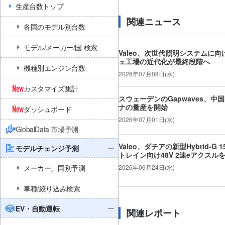
生産台数トップ
関連ニュース
各国のモデル別台数
モデル/メーカー/国 検索
Valeo、次世代照明システムに
ェ工場の近代化が最終段階へ
機種別エンジン台数
2026年07月08日(水)
カスタマイズ集計
スウェーデンのGapwaves、中国
ナの量産を開始
ダッシュボード
2026年07月01日(水)
GlobalData 市場予測
Valeo、ダチアの新型Hybrid-G 1
モデルチェンジ予測
トレイン向け48V 2速eアクスル
メーカー、国別予測
2026年06月24日(水)
車種/絞り込み検索
EV・自動運転
関連レポート