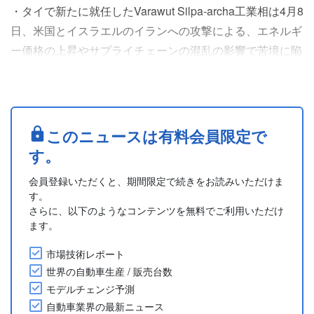
・タイで新たに就任したVarawut Silpa-archa工業相は4月8
日、米国とイスラエルのイランへの攻撃による、エネルギ
ー価格の上昇やサプライチェーンの混乱の影響で苦境に陥
る国内製造業を支援すると表明した。
・タイ工業省は、緊急性のないプロジェクトを延期するこ
とで国家財政への負担を軽減し、あらゆる規模の企業を直
接的に支援できるようリソースを再配分する計画だとい
このニュースは有料会員限定で
う。また、BCG (バイオ・循環型・グリーン)経済モデルに
す。
沿って、先....
会員登録いただくと、期間限定で続きをお読みいただけま
す。
さらに、以下のようなコンテンツを無料でご利用いただけ
ます。
市場技術レポート
世界の自動車生産 / 販売台数
モデルチェンジ予測
自動車業界の最新ニュース