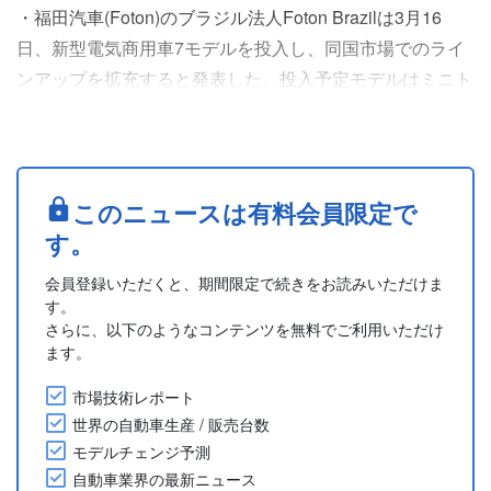
・福田汽車(Foton)のブラジル法人Foton Brazilは3月16
日、新型電気商用車7モデルを投入し、同国市場でのライ
ンアップを拡充すると発表した。投入予定モデルはミニト
ラック「eWonder」、コンパクト電気バン「eView
Connect」、電気バン「eView Grand」と「eToano
Pro」、電気トラック「eAumark」の6T、9T、12Tバージ
ョン。
このニュースは有料会員限定で
・「eWonder」は容量41.86kWhのバッテリーを採....
す。
会員登録いただくと、期間限定で続きをお読みいただけま
す。
さらに、以下のようなコンテンツを無料でご利用いただけ
ます。
市場技術レポート
世界の自動車生産 / 販売台数
モデルチェンジ予測
自動車業界の最新ニュース