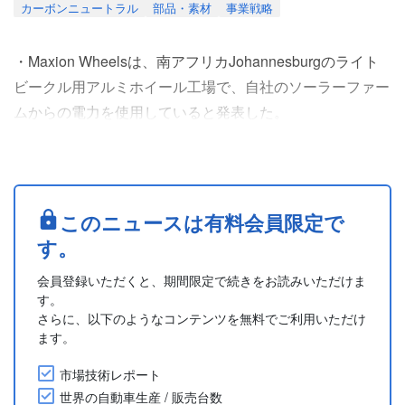
カーボンニュートラル
部品・素材
事業戦略
・Maxion Wheelsは、南アフリカJohannesburgのライト
ビークル用アルミホイール工場で、自社のソーラーファー
ムからの電力を使用していると発表した。
・エネルギー会社Terra Firmaによって設置された2.9 MWh
の太陽光発電システムは、Maxion Wheelsにとって8番目
のソーラープログラムで、2040年までに炭素排出量ネッ
トゼロを達成するためのRoadmap Zero戦略の一環。
このニュースは有料会員限定で
・駐車場と地上設置型太....
す。
会員登録いただくと、期間限定で続きをお読みいただけま
す。
さらに、以下のようなコンテンツを無料でご利用いただけ
ます。
市場技術レポート
世界の自動車生産 / 販売台数