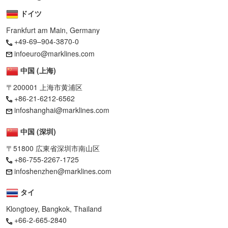
ドイツ
Frankfurt am Main, Germany
+49-69–904-3870-0
infoeuro@marklines.com
中国 (上海)
〒200001 上海市黄浦区
+86-21-6212-6562
infoshanghai@marklines.com
中国 (深圳)
〒51800 広東省深圳市南山区
+86-755-2267-1725
infoshenzhen@marklines.com
タイ
Klongtoey, Bangkok, Thailand
+66-2-665-2840