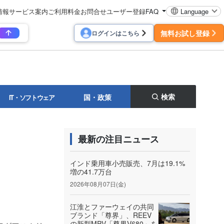
情報
サービス案内
ご利用料金
お問合せ
ユーザー登録
FAQ
Language
無料お試し登録
ログインはこちら
検索
国・政策
IT・ソフトウェア
最新の注目ニュース
インド乗用車小売販売、7月は19.1%
増の41.7万台
2026年08月07日(金)
江淮とファーウェイの共同
ブランド「尊界」、REEV
の新型MPV「尊界V680」を