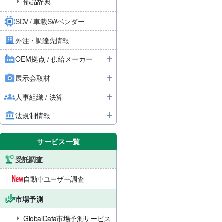
部品辞典
SDV / 車載SWベンダー
外注・調達先情報
OEM拠点 / 供給メーカー
展示会取材
人事組織 / 決算
法規制情報
サービス一覧
受託調査
自動車ユーザー調査
市場予測
GlobalData市場予測サービス