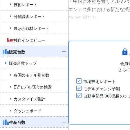
・中国に本社を置くアルミバッテ
技術レポート
エンテス州における新たな拡張計
分解調査レポート
Nowが報じた。
・この投資は金属部門の拡張の
展示会取材レポート
・「アグアスカリエンテス州
独自インタビュー
に簡単で自由であり、発生した問
販売台数
販売台数トップ
会員
さら
各国のモデル別台数
市場技術レポート
EV/モデル/国/etc 検索
モデルチェンジ予測
自動車部品 300品目の
カスタマイズ集計
ダッシュボード
生産台数