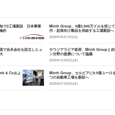
知で2工場新設 日本事業
Minth Group、4億3,000万ドルを
極的
代・起亜向け製品を供給する工場新設へ
2026年03月10日(火)
ive、米国で合弁会社を設立しヒュ
サウジアラビア政府、Minth Group
大
ン分野の提携について協議
2025年10月02日(木)
 & Coおよ
Minth Group、セルビアに9.5億ユーロ
つの自動車工場を新設へ
2025年07月24日(木)