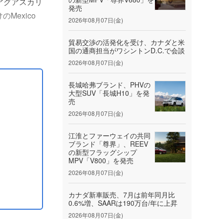
のアグアスカリ
発売
Mexico
2026年08月07日(金)
貿易交渉の活発化を受け、カナダと米
国の通商担当がワシントンD.C.で会談
ローチが実
2026年08月07日(金)
長城哈弗ブランド、PHVの
大型SUV「長城H10」を発
売
2026年08月07日(金)
江淮とファーウェイの共同
ブランド「尊界」、REEV
の新型フラッグシップ
MPV「V800」を発売
2026年08月07日(金)
カナダ新車販売、7月は前年同月比
0.6%増、SAARは190万台/年に上昇
2026年08月07日(金)