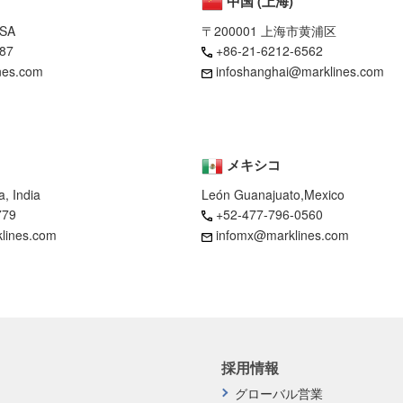
中国 (上海)
USA
〒200001 上海市黄浦区
87
+86-21-6212-6562
nes.com
infoshanghai@marklines.com
メキシコ
, India
León Guanajuato,Mexico
779
+52-477-796-0560
klines.com
infomx@marklines.com
採用情報
グローバル営業