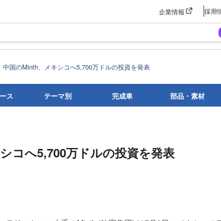
採用
企業情報
中国のMinth、メキシコへ5,700万ドルの投資を発表
ース
テーマ別
完成車
部品・素材
キシコへ5,700万ドルの投資を発表