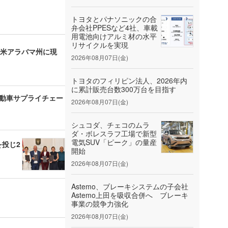
トヨタとパナソニックの合
弁会社PPESなど4社、車載
用電池向けアルミ材の水平
リサイクルを実現
投じて米アラバマ州に現
2026年08月07日(金)
トヨタのフィリピン法人、2026年内
に累計販売台数300万台を目指す
と自動車サプライチェー
2026年08月07日(金)
シュコダ、チェコのムラ
ダ・ボレスラフ工場で新型
電気SUV「ピーク」の量産
を投じ2
開始
2026年08月07日(金)
Astemo、ブレーキシステムの子会社
Astemo上田を吸収合併へ ブレーキ
事業の競争力強化
2026年08月07日(金)