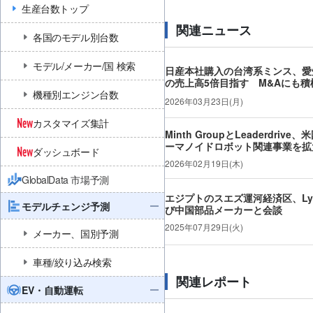
生産台数トップ
関連ニュース
各国のモデル別台数
モデル/メーカー/国 検索
日産本社購入の台湾系ミンス、愛
の売上高5倍目指す M&Aにも積
機種別エンジン台数
2026年03月23日(月)
カスタマイズ集計
Minth GroupとLeaderdr
ーマノイドロボット関連事業を拡
ダッシュボード
2026年02月19日(木)
GlobalData 市場予測
エジプトのスエズ運河経済区、Lynk
モデルチェンジ予測
び中国部品メーカーと会談
2025年07月29日(火)
メーカー、国別予測
車種/絞り込み検索
関連レポート
EV・自動運転