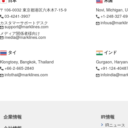
日本
米国
〒106-0032 東京都港区六本木7-15-9
Novi, Michigan, 
03-4241-3907
+1-248-327-69
カスタマーサポートデスク
infous@markli
support@marklines.com
メディア関係者様向け
media@marklines.com
タイ
インド
Klongtoey, Bangkok, Thailand
Gurgaon, Haryana
+66-2-665-2840
+91-124-4048
infothai@marklines.com
infoindia@mar
企業情報
IR情報
IRニュース