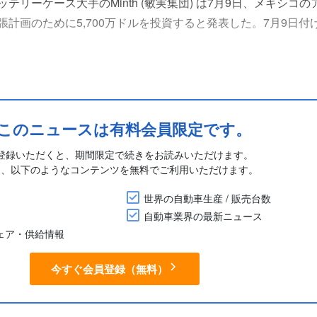
リーケース大手のMinth (敏実集団) は7月9日、メキシコ
画のために5,700万ドルを投資すると発表した。7月9日付けの
ために行われ、約1,200人の新規雇用を創出する。
は、最も安全で、ビジネスの流れがスムーズで、政府へのアプ
題に....
このニュースは有料会員限定です。
登録いただくと、期間限定で続きをお読みいただけます。
に、以下のようなコンテンツを無料でご利用いただけます。
世界の自動車生産 / 販売台数
自動車業界の最新ニュース
シェア・供給情報
今すぐ会員登録（無料）