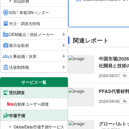
部品辞典
SDV / 車載SWベンダー
外注・調達先情報
OEM拠点 / 供給メーカー
関連レポート
展示会取材
人事組織 / 決算
中国市場(20
社開発と技術
法規制情報
2026/08/07
サービス一覧
PFAS代替材
受託調査
2026/08/06
自動車ユーザー調査
市場予測
グローバルトッ
GlobalData市場予測サービス