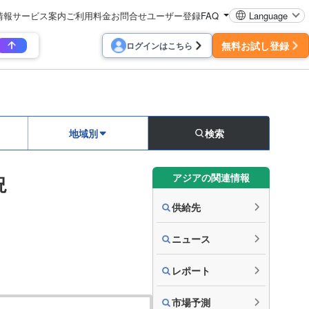
情報
サービス案内
ご利用料金
お問合せ
ユーザー登録
FAQ
Language
無料お試し登録
ログインはこちら
地域別
検索
アジアの関連情報
況
供給先
ニュース
レポート
市場予測