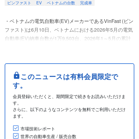
ビンファスト
EV
ベトナムの台数
完成車
・ベトナムの電気自動車(EV)メーカーであるVinFast (ビン
ファスト)は6月10日、ベトナムにおける2026年5月の電気
自動車(EV)納車台数が1万9,503台、2026年1～5月の累計
は9万7,961台となり、国内市場における主導的地位をさら
に強化したと発表した。
・5月モデル別納車台数は、7人乗り電気MPV「リモ グリ
ーン(Limo Green)」が5,108台で首位となった。続いて、
このニュースは有料会員限定で
ミニ電気SUV「VF 3」が4,770....
す。
会員登録いただくと、期間限定で続きをお読みいただけま
す。
さらに、以下のようなコンテンツを無料でご利用いただけ
ます。
市場技術レポート
世界の自動車生産 / 販売台数