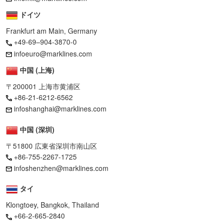
ドイツ
Frankfurt am Main, Germany
+49-69–904-3870-0
infoeuro@marklines.com
中国 (上海)
〒200001 上海市黄浦区
+86-21-6212-6562
infoshanghai@marklines.com
中国 (深圳)
〒51800 広東省深圳市南山区
+86-755-2267-1725
infoshenzhen@marklines.com
タイ
Klongtoey, Bangkok, Thailand
+66-2-665-2840