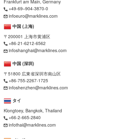
Frankfurt am Main, Germany
+49-69–904-3870-0
infoeuro@marklines.com
中国 (上海)
〒200001 上海市黄浦区
+86-21-6212-6562
infoshanghai@marklines.com
中国 (深圳)
〒51800 広東省深圳市南山区
+86-755-2267-1725
infoshenzhen@marklines.com
タイ
Klongtoey, Bangkok, Thailand
+66-2-665-2840
infothai@marklines.com