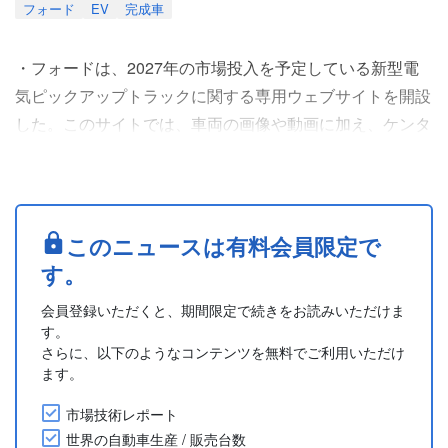
フォード
EV
完成車
・フォードは、2027年の市場投入を予定している新型電
気ピックアップトラックに関する専用ウェブサイトを開設
した。このサイトでは、車両の画像や動画に加え、ケンタ
ッキー州ルイビル(Louisville)工場においてユニバーサル
EVプラットフォームを採用して生産される計画など、関
連情報が紹介されている。米国の複数メディアが6月12日
付で報じた。
このニュースは有料会員限定で
・フォードのSherry House CFOは、6月3日に開催された
す。
UBS自動車・自動車技術カ....
会員登録いただくと、期間限定で続きをお読みいただけま
す。
さらに、以下のようなコンテンツを無料でご利用いただけ
ます。
市場技術レポート
世界の自動車生産 / 販売台数