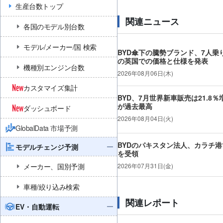
生産台数トップ
関連ニュース
各国のモデル別台数
モデル/メーカー/国 検索
BYD傘下の騰勢ブランド、7人乗り
の英国での価格と仕様を発表
機種別エンジン台数
2026年08月06日(木)
カスタマイズ集計
BYD、7月世界新車販売は21.8％
が過去最高
ダッシュボード
2026年08月04日(火)
GlobalData 市場予測
BYDのパキスタン法人、カラチ港で
モデルチェンジ予測
を受領
メーカー、国別予測
2026年07月31日(金)
車種/絞り込み検索
関連レポート
EV・自動運転