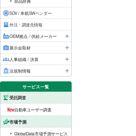
部品辞典
SDV / 車載SWベンダー
外注・調達先情報
OEM拠点 / 供給メーカー
展示会取材
人事組織 / 決算
法規制情報
サービス一覧
受託調査
自動車ユーザー調査
市場予測
GlobalData市場予測サービス