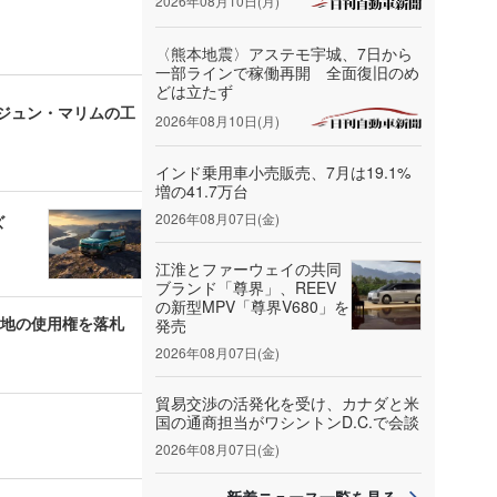
2026年08月10日(月)
〈熊本地震〉アステモ宇城、7日から
一部ラインで稼働再開 全面復旧のめ
どは立たず
ンジュン・マリムの工
2026年08月10日(月)
インド乗用車小売販売、7月は19.1%
増の41.7万台
2026年08月07日(金)
ズ
江淮とファーウェイの共同
ブランド「尊界」、REEV
の新型MPV「尊界V680」を
用地の使用権を落札
発売
2026年08月07日(金)
貿易交渉の活発化を受け、カナダと米
国の通商担当がワシントンD.C.で会談
2026年08月07日(金)