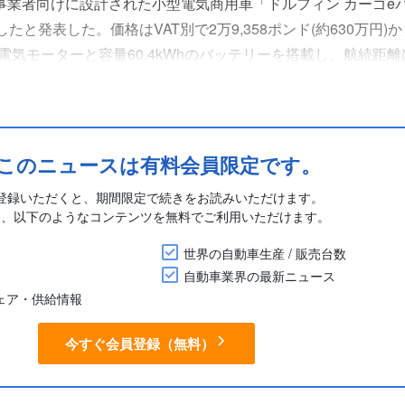
事業者向けに設計された小型電気商用車「ドルフィン カーゴeバン(D
発売したと発表した。価格はVAT別で2万9,358ポンド(約630万円)
電気モーターと容量60.4kWhのバッテリーを搭載し、航続距離
マイル(約560km)、複合走行では265マイルとなっている。リ
このニュースは有料会員限定です。
登録いただくと、期間限定で続きをお読みいただけます。
に、以下のようなコンテンツを無料でご利用いただけます。
世界の自動車生産 / 販売台数
自動車業界の最新ニュース
シェア・供給情報
今すぐ会員登録（無料）