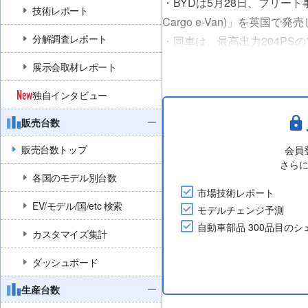
・BYDは5月28日、フリート
技術レポート
Cargo e-Van)」を英国で
分解調査レポート
・同車は、最高出力204PSの
で、市街地走行時は最大347
展示会取材レポート
ム....
独自インタビュー
販売台数
販売台数トップ
会員
さら
各国のモデル別台数
市場技術レポート
EV/モデル/国/etc 検索
モデルチェンジ予測
自動車部品 300品目の
カスタマイズ集計
ダッシュボード
生産台数