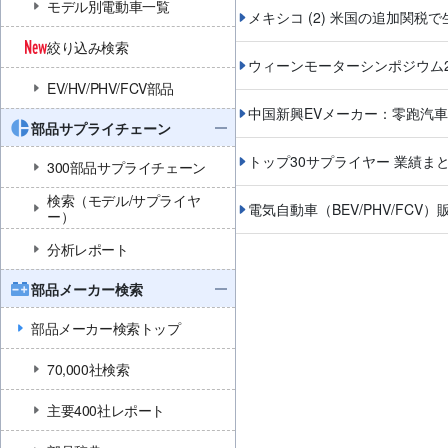
モデル別電動車一覧
メキシコ (2) 米国の追加関税
絞り込み検索
ウィーンモーターシンポジウム2
EV/HV/PHV/FCV部品
中国新興EVメーカー：零跑汽
部品サプライチェーン
トップ30サプライヤー 業績ま
300部品サプライチェーン
検索（モデル/サプライヤ
電気自動車（BEV/PHV/FCV）
ー）
分析レポート
部品メーカー検索
部品メーカー検索トップ
70,000社検索
主要400社レポート