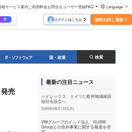
情報
サービス案内
ご利用料金
お問合せ
ユーザー登録
FAQ
Language
無料お試し登録
ログインはこちら
検索
国・政策
IT・ソフトウェア
最新の注目ニュース
を発売
ハイレックス、ドイツに欧州地域統括
会社を設立へ
2026年08月10日(月)
VWグループのインド法人、印JSW
Groupとの合弁事業に関する報道を否
定