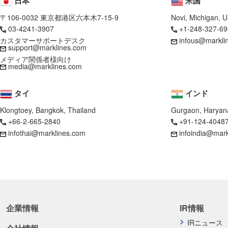
日本
米国
〒106-0032 東京都港区六本木7-15-9
Novi, Michigan, 
03-4241-3907
+1-248-327-69
カスタマーサポートデスク
infous@markli
support@marklines.com
メディア関係者様向け
media@marklines.com
タイ
インド
Klongtoey, Bangkok, Thailand
Gurgaon, Haryana
+66-2-665-2840
+91-124-4048
infothai@marklines.com
infoindia@mar
企業情報
IR情報
IRニュース