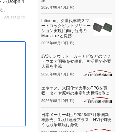
olphin
2026年08月10日(月)
から。
はWLTP基準
Infineon、次世代車載スマ
ン酸鉄リチウ
ートコックピットソリュー
ション実現に向け台湾の
MediaTekと提携
2026年08月10日(月)
JVCケンウッド、カーナビなどのソフ
トウエア開発を効率化 AI活用で必要
人員を半減
2026年08月10日(月)
エネオス、米国化学大手のTPCを買
収 タイヤ原料の生産能力世界3位に
2026年08月10日(月)
日本メーカー4社の2026年7月米国新
車販売、3カ月連続プラス HV好調続
くも競争環境は激化