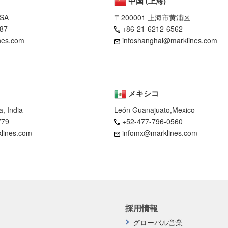
中国 (上海)
USA
〒200001 上海市黄浦区
87
+86-21-6212-6562
nes.com
infoshanghai@marklines.com
メキシコ
, India
León Guanajuato,Mexico
779
+52-477-796-0560
klines.com
infomx@marklines.com
採用情報
グローバル営業