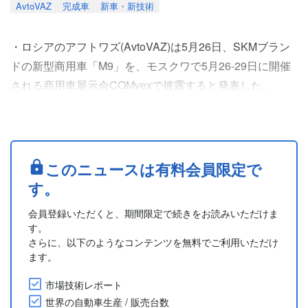
AvtoVAZ
完成車
新車・新技術
・ロシアのアフトワズ(AvtoVAZ)は5月26日、SKMブラン
ドの新型商用車「M9」を、モスクワで5月26-29日に開催
される商用車展示会COMvexで披露すると発表した。
・SKM「M9」は、最高出力150hpの2.0Lディーゼルエン
ジンを搭載し、9速ATまたは6速MTを組み合わせるFWDモ
デル。7人乗りまたは8人乗りのミニバン、9人乗りのミニ
バス、商用バンの4通りの仕様が設定される。
このニュースは有料会員限定で
・同社によると、「M9」はAvtoVAZの....
す。
会員登録いただくと、期間限定で続きをお読みいただけま
す。
さらに、以下のようなコンテンツを無料でご利用いただけ
ます。
市場技術レポート
世界の自動車生産 / 販売台数