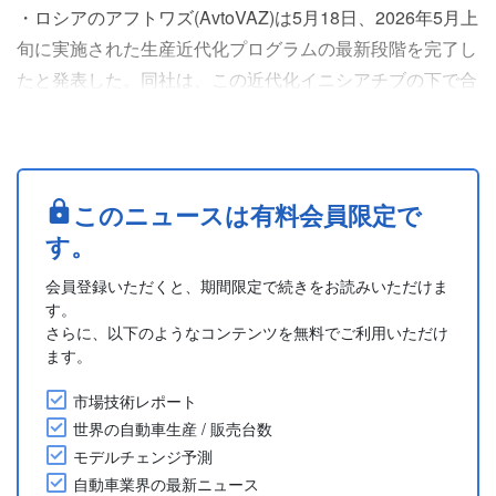
・ロシアのアフトワズ(AvtoVAZ)は5月18日、2026年5月上
旬に実施された生産近代化プログラムの最新段階を完了し
たと発表した。同社は、この近代化イニシアチブの下で合
計1万5,361件の作業を完了し、自己資金による投資額は5
億4,300万ルーブル(約12億1,300万円)に達した。
・アフトワズは近代化プログラムの一環として、ラダ「グ
ランタ(Granta)」と「イスクラ(Iskra)」を生産する第3ライ
このニュースは有料会員限定で
ンの車体溶接ラインで部品....
す。
会員登録いただくと、期間限定で続きをお読みいただけま
す。
さらに、以下のようなコンテンツを無料でご利用いただけ
ます。
市場技術レポート
世界の自動車生産 / 販売台数
モデルチェンジ予測
自動車業界の最新ニュース