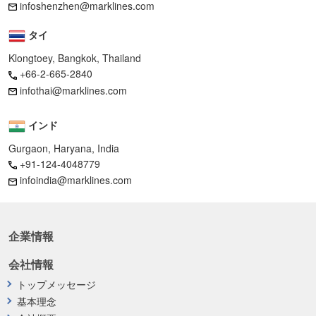
infoshenzhen@marklines.com
タイ
Klongtoey, Bangkok, Thailand
+66-2-665-2840
infothai@marklines.com
インド
Gurgaon, Haryana, India
+91-124-4048779
infoindia@marklines.com
企業情報
会社情報
トップメッセージ
基本理念