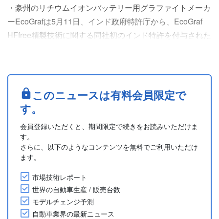
・豪州のリチウムイオンバッテリー用グラファイトメーカ
ーEcoGrafは5月11日、インド政府特許庁から、EcoGraf
HFfree精製技術に関する同社初のインド特許を付与された
と発表した。本特許の有効期間は20年間で、2041年5月14
日に満了する。本特許は、バッテリー負極材や高純度黒鉛
製品の製造、およびリチウムイオンバッテリー負極のリサ
イクルに関連する幅広い用途での使用を対象としている。
このニュースは有料会員限定で
・EcoGrafは独自のHFフリー精製....
す。
会員登録いただくと、期間限定で続きをお読みいただけま
す。
さらに、以下のようなコンテンツを無料でご利用いただけ
ます。
市場技術レポート
世界の自動車生産 / 販売台数
モデルチェンジ予測
自動車業界の最新ニュース