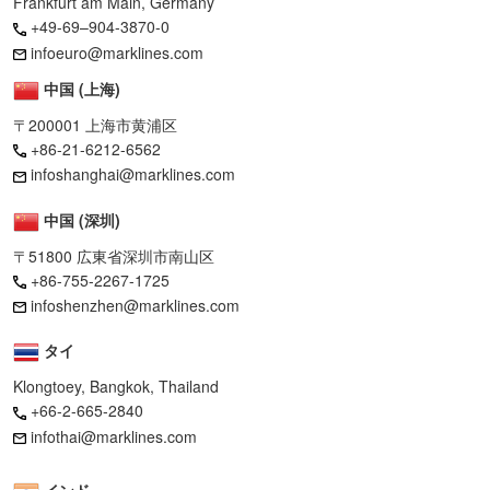
Frankfurt am Main, Germany
+49-69–904-3870-0
infoeuro@marklines.com
中国 (上海)
〒200001 上海市黄浦区
+86-21-6212-6562
infoshanghai@marklines.com
中国 (深圳)
〒51800 広東省深圳市南山区
+86-755-2267-1725
infoshenzhen@marklines.com
タイ
Klongtoey, Bangkok, Thailand
+66-2-665-2840
infothai@marklines.com
インド