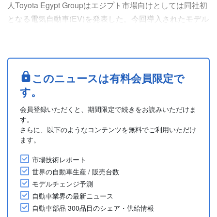
人Toyota Egypt Groupはエジプト市場向けとしては同社初
となる電気自動車(EV)を発表した。今回導入されたモデル
はミッドサイズ電気SUVの「bZ4X」とレクサス「RZ」
で、いずれも先進的なEV専用プラットフォームe-TNGAを
採用している。同社はアフターサービス、充電インフラ、
技術サポートの提供も計画している。
このニュースは有料会員限定で
Based on multiple sources
す。
....
会員登録いただくと、期間限定で続きをお読みいただけま
す。
さらに、以下のようなコンテンツを無料でご利用いただけ
ます。
市場技術レポート
世界の自動車生産 / 販売台数
モデルチェンジ予測
自動車業界の最新ニュース
自動車部品 300品目のシェア・供給情報