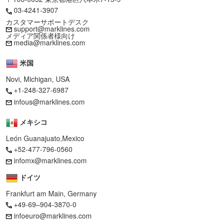
03-4241-3907
カスタマーサポートデスク
support@marklines.com
メディア関係者様向け
media@marklines.com
米国
Novi, Michigan, USA
+1-248-327-6987
infous@marklines.com
メキシコ
León Guanajuato,Mexico
+52-477-796-0560
infomx@marklines.com
ドイツ
Frankfurt am Main, Germany
+49-69–904-3870-0
infoeuro@marklines.com