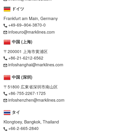
ドイツ
Frankfurt am Main, Germany
+49-69–904-3870-0
infoeuro@marklines.com
中国 (上海)
〒200001 上海市黄浦区
+86-21-6212-6562
infoshanghai@marklines.com
中国 (深圳)
〒51800 広東省深圳市南山区
+86-755-2267-1725
infoshenzhen@marklines.com
タイ
Klongtoey, Bangkok, Thailand
+66-2-665-2840