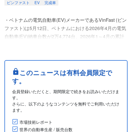
ビンファスト
EV
完成車
・ベトナムの電気自動車(EV)メーカーであるVinFast (ビン
ファスト)は5月12日、ベトナムにおける2026年4月の電気
自動車(EV)納車台数が2万4,774台、2026年1～4月の累計
は7万8,458台となり、国内市場での地位をさらに強固にし
たと発表した。この納車台数は2025年4月の9,588台、
2025年1～4月の4万4,691台と比較して大幅に増加した。
・4月の販売は幅広いモデルに分散しており、7人乗り電気
このニュースは有料会員限定で
MPV「リ....
す。
会員登録いただくと、期間限定で続きをお読みいただけま
す。
さらに、以下のようなコンテンツを無料でご利用いただけ
ます。
市場技術レポート
世界の自動車生産 / 販売台数