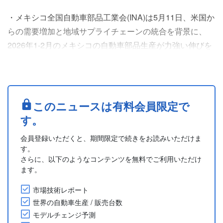
・メキシコ全国自動車部品工業会(INA)は5月11日、米国か
らの需要増加と地域サプライチェーンの統合を背景に、
2026年1-2月のメキシコの自動車部品生産が力強い伸びを
示したと発表した。
・2026年1-2月の累計部品生産額は前年同期比10.5％増
で、2月単月の生産額は約102億5,000万ドルと、前年同月
比11.6％増となった。1-2月の平均生産額は、前年の約99
このニュースは有料会員限定で
億1,000万ドルを上回り、約101億3,000万ドルだった。
す。
・こ....
会員登録いただくと、期間限定で続きをお読みいただけま
す。
さらに、以下のようなコンテンツを無料でご利用いただけ
ます。
市場技術レポート
世界の自動車生産 / 販売台数
モデルチェンジ予測