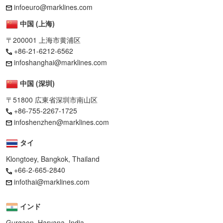
infoeuro@marklines.com
中国 (上海)
〒200001 上海市黄浦区
+86-21-6212-6562
infoshanghai@marklines.com
中国 (深圳)
〒51800 広東省深圳市南山区
+86-755-2267-1725
infoshenzhen@marklines.com
タイ
Klongtoey, Bangkok, Thailand
+66-2-665-2840
infothai@marklines.com
インド
Gurgaon, Haryana, India