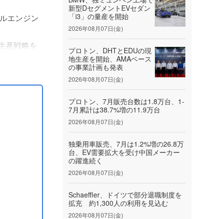
新型DセグメントEVセダン
「i3」の量産を開始
ゼルエンジン
2026年08月07日(金)
の生産戦略を
プロトン、DHTとEDUの現
地生産を開始、AMAベース
の事業計画も発表
たす....
2026年08月07日(金)
プロトン、7月販売台数は1.8万台、1-
7月累計は38.7%増の11.9万台
2026年08月07日(金)
独乗用車販売、7月は1.2%増の26.8万
台、EV需要拡大を受け中国メーカー
の躍進続く
2026年08月07日(金)
Schaeffler、ドイツで部分退職制度を
拡充 約1,300人の利用を見込む
2026年08月07日(金)