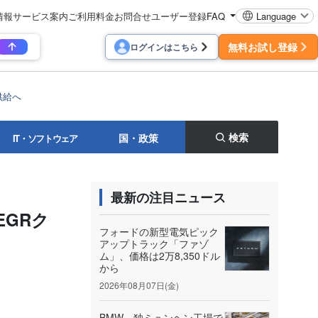
情報
サービス案内
ご利用料金
お問合せ
ユーザー登録
FAQ
Language
無料お試し登録
ログインはこちら
供給へ
検索
国・政策
IT・ソフトウェア
最新の注目ニュース
EGRク
フォードの新型電気ピック
アップトラック「ファゾ
ム」、価格は2万8,350ドル
から
2026年08月07日(金)
BMW、独ミュンヘン工場で