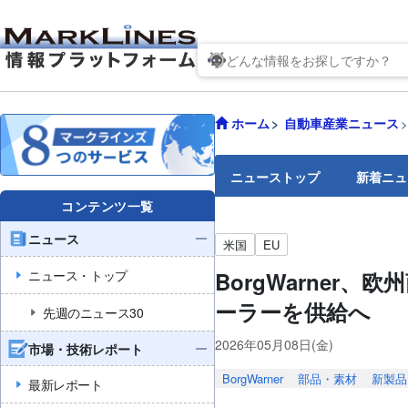
ホーム
自動車産業ニュース
ニューストップ
新着ニュ
コンテンツ一覧
ニュース
米国
EU
ニュース・トップ
BorgWarner
ーラーを供給へ
先週のニュース30
2026年05月08日(金)
市場・技術レポート
BorgWarner
部品・素材
新製品
最新レポート