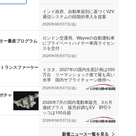
インド政府、自動車規則に基づくV2V
通信システムの段階的導入を提案
2026年08月07日(金)
ロンドン交通局、Wayveの自動運転車
バーター量産プログラム
にプライベートハイヤー車両ライセン
スを交付
2026年08月07日(金)
AWDトランスファーケー
トヨタ、2027年の国内生産計画は350
万台 リーマンショック後で最も高い
水準 国内サプライチェーン維持へ
2026年08月07日(金)
ーボチャ
2026年7月の国内電動車販売、3カ月
連続プラス 販売好調なEV BYDラ
ッコは100台超
2026年08月07日(金)
新着ニュース一覧を見る