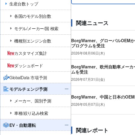
生産台数トップ
各国のモデル別台数
関連ニュース
モデル/メーカー/国 検索
BorgWarner、グローバルO
機種別エンジン台数
プログラムを受注
カスタマイズ集計
2026年08月06日(木)
ダッシュボード
BorgWarner、欧州自動車メ
ムを受注
GlobalData 市場予測
2026年07月31日(金)
モデルチェンジ予測
BorgWarner、中国と日本のO
メーカー、国別予測
2026年05月07日(木)
車種/絞り込み検索
EV・自動運転
関連レポート