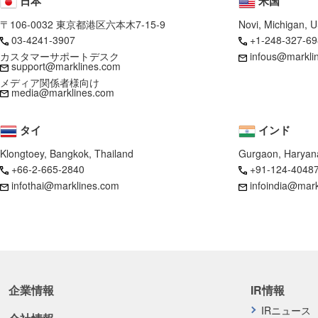
日本
米国
〒106-0032 東京都港区六本木7-15-9
Novi, Michigan, 
03-4241-3907
+1-248-327-69
カスタマーサポートデスク
infous@markli
support@marklines.com
メディア関係者様向け
media@marklines.com
タイ
インド
Klongtoey, Bangkok, Thailand
Gurgaon, Haryana
+66-2-665-2840
+91-124-4048
infothai@marklines.com
infoindia@mar
企業情報
IR情報
IRニュース