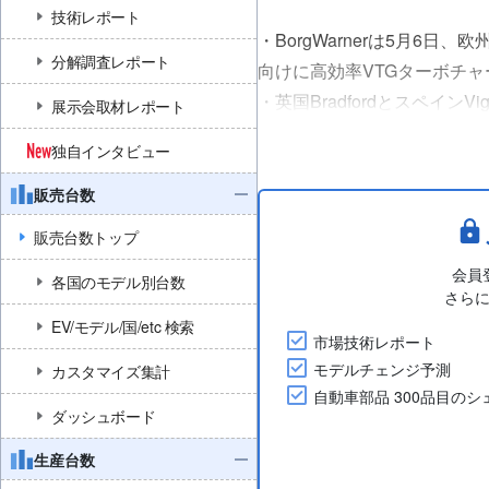
技術レポート
・BorgWarnerは5月6日
分解調査レポート
向けに高効率VTGターボチ
・英国Bradfordとスペイン
展示会取材レポート
支える。生産開始は2028年
独自インタビュー
・VTGターボチャージャーは
販売台数
販売台数トップ
会員
各国のモデル別台数
さら
EV/モデル/国/etc 検索
市場技術レポート
モデルチェンジ予測
カスタマイズ集計
自動車部品 300品目の
ダッシュボード
生産台数