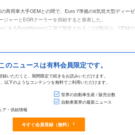
、欧州の商用車大手OEMとの間で、Euro 7準拠の6気筒大型ディー
ャージャーとEGRクーラーを供給すると発表した。
VigoにあるBorgWarnerの工場で製造されるこの2製品は、OEM
末の予定。
この用途向けに特別に開発され、プラットフォームの性能要件を満
このニュースは有料会員限定です。
登録いただくと、期間限定で続きをお読みいただけます。
に、以下のようなコンテンツを無料でご利用いただけます。
世界の自動車生産 / 販売台数
自動車業界の最新ニュース
シェア・供給情報
今すぐ会員登録（無料）