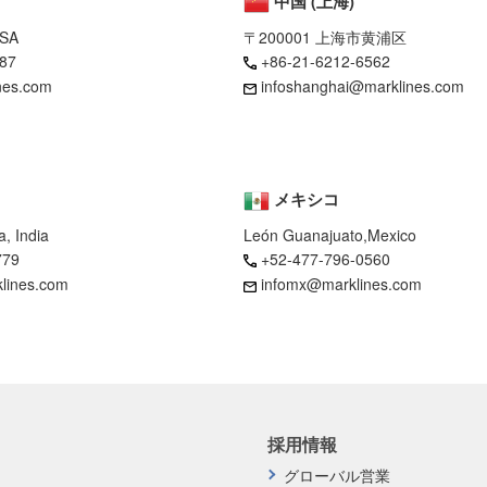
中国 (上海)
USA
〒200001 上海市黄浦区
87
+86-21-6212-6562
nes.com
infoshanghai@marklines.com
メキシコ
, India
León Guanajuato,Mexico
779
+52-477-796-0560
klines.com
infomx@marklines.com
採用情報
グローバル営業