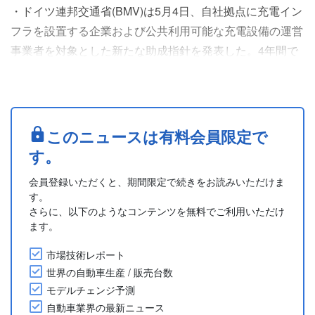
・ドイツ連邦交通省(BMV)は5月4日、自社拠点に充電イン
フラを設置する企業および公共利用可能な充電設備の運営
事業者を対象とした新たな助成指針を発表した。4年間で
総額10億ユーロの助成金が用意される見込み。
・本助成指針は、旧交通・デジタルインフラ省(BMVI)の
「充電インフラ・マスタープラン2030」の一環で、プロ
グラム開始時には総額2億ユーロが利用可能となる見込
このニュースは有料会員限定で
み。2026年以降の4年間の助成期間中にも、市場状況に応
す。
じた公募が順....
会員登録いただくと、期間限定で続きをお読みいただけま
す。
さらに、以下のようなコンテンツを無料でご利用いただけ
ます。
市場技術レポート
世界の自動車生産 / 販売台数
モデルチェンジ予測
自動車業界の最新ニュース