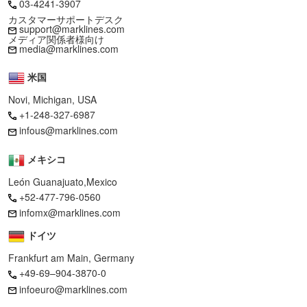
03-4241-3907
カスタマーサポートデスク
support@marklines.com
メディア関係者様向け
media@marklines.com
米国
Novi, Michigan, USA
+1-248-327-6987
infous@marklines.com
メキシコ
León Guanajuato,Mexico
+52-477-796-0560
infomx@marklines.com
ドイツ
Frankfurt am Main, Germany
+49-69–904-3870-0
infoeuro@marklines.com