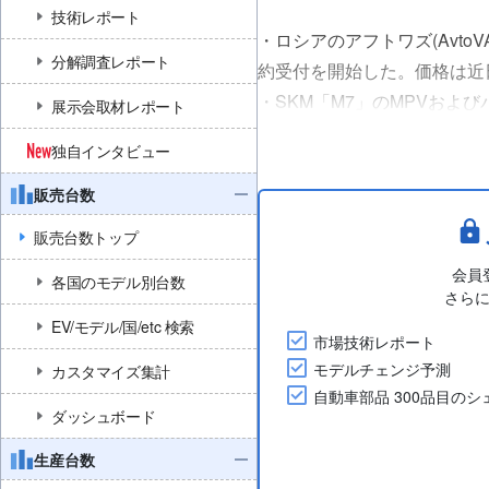
技術レポート
・ロシアのアフトワズ(Avto
分解調査レポート
約受付を開始した。価格は近
・SKM「M7」のMPVおよび
展示会取材レポート
み合わせ、後輪駆動を採用し
独自インタビュー
・「M7」の両バージョンには
販売台数
販売台数トップ
会員
各国のモデル別台数
さら
EV/モデル/国/etc 検索
市場技術レポート
モデルチェンジ予測
カスタマイズ集計
自動車部品 300品目の
ダッシュボード
生産台数