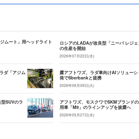
ラダ「アジムート」用ヘッドライト
ロシアのLADAが改良型「ニーバ レジ
の生産を開始
2026年07月22日(水)
のラダ「アジム
露アフトワズ、ラダ車向けAIソリューシ
発でSberbankと提携
2026年06月09日(火)
良型SUVのラ
アフトワズ、モスクワでSKMブランド
用車「M9」のラインアップを披露へ
2026年05月27日(水)