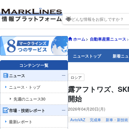
ホーム
自動車産業ニュース
ニューストップ
新着ニュ
コンテンツ一覧
ニュース
ロシア
ニュース・トップ
露アフトワズ、SK
開始
先週のニュース30
2026年04月20日(月)
市場・技術レポート
AvtoVAZ
完成車
新車・新技術
最新レポート