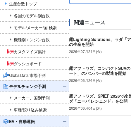
生産台数トップ
各国のモデル別台数
関連ニュース
モデル/メーカー/国 検索
露Lighting Solutions、
機種別エンジン台数
の生産を開始
カスタマイズ集計
2026年07月24日(金)
ダッシュボード
露アフトワズ、コンパクトSUV
ート」のバンパーの製造を開始
GlobalData 市場予測
2026年06月26日(金)
モデルチェンジ予測
露アフトワズ、SPIEF 2026で改
メーカー、国別予測
ダ「ニーバ レジェンド」を公開
2026年06月04日(木)
車種/絞り込み検索
EV・自動運転