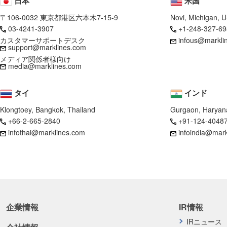
日本
米国
〒106-0032 東京都港区六本木7-15-9
Novi, Michigan, 
03-4241-3907
+1-248-327-69
カスタマーサポートデスク
infous@markli
support@marklines.com
メディア関係者様向け
media@marklines.com
タイ
インド
Klongtoey, Bangkok, Thailand
Gurgaon, Haryana
+66-2-665-2840
+91-124-4048
infothai@marklines.com
infoindia@mar
企業情報
IR情報
IRニュース