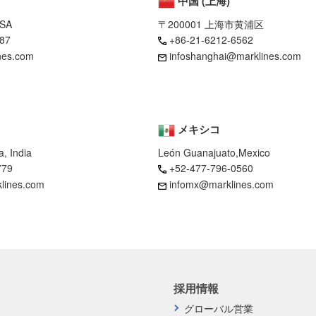
中国 (上海)
USA
〒200001 上海市黄浦区
87
+86-21-6212-6562
nes.com
infoshanghai@marklines.com
メキシコ
, India
León Guanajuato,Mexico
779
+52-477-796-0560
klines.com
infomx@marklines.com
採用情報
グローバル営業