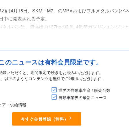
VAZ)は4月15日、SKM「M7」のMPVおよびフルメタルバン(パ
日中に発表される予定。
パネルバンは、最高出力137hpの2.0L 4気筒ガソリンエンジン
ている。いずれも5ドア仕様で両側スライドドアを備えている
エンジンと燃料タンクの保護ガード、乗降を容易にする....
このニュースは有料会員限定です。
登録いただくと、期間限定で続きをお読みいただけます。
に、以下のようなコンテンツを無料でご利用いただけます。
世界の自動車生産 / 販売台数
自動車業界の最新ニュース
シェア・供給情報
今すぐ会員登録（無料）