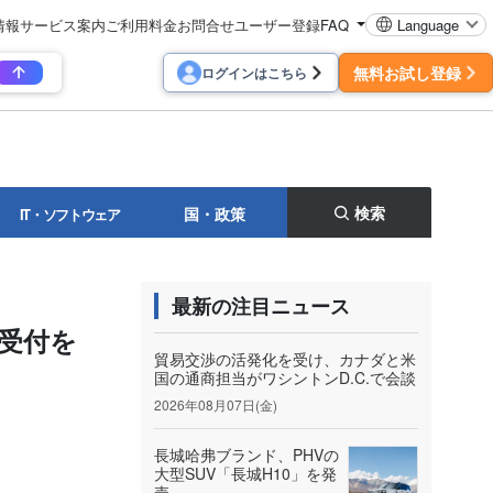
情報
サービス案内
ご利用料金
お問合せ
ユーザー登録
FAQ
Language
無料お試し登録
ログインはこちら
検索
国・政策
IT・ソフトウェア
最新の注目ニュース
約受付を
貿易交渉の活発化を受け、カナダと米
国の通商担当がワシントンD.C.で会談
2026年08月07日(金)
長城哈弗ブランド、PHVの
大型SUV「長城H10」を発
売