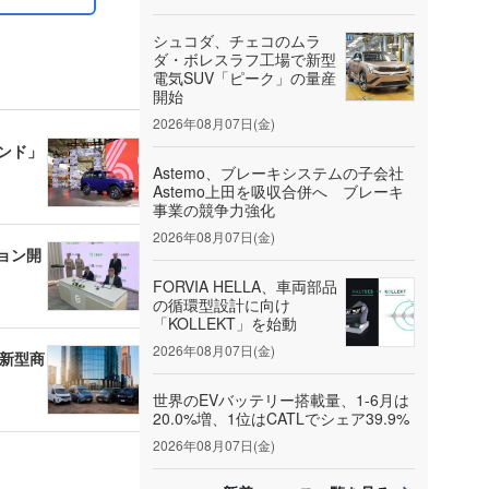
シュコダ、チェコのムラ
ダ・ボレスラフ工場で新型
電気SUV「ピーク」の量産
開始
2026年08月07日(金)
ェンド」
Astemo、ブレーキシステムの子会社
Astemo上田を吸収合併へ ブレーキ
事業の競争力強化
2026年08月07日(金)
ョン開
FORVIA HELLA、車両部品
の循環型設計に向け
「KOLLEKT」を始動
2026年08月07日(金)
の新型商
世界のEVバッテリー搭載量、1-6月は
20.0%増、1位はCATLでシェア39.9%
2026年08月07日(金)