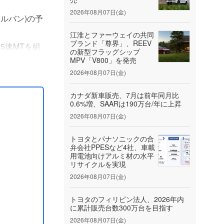
2026年08月07日(金)
ネルバン)の予
江淮とファーウェイの共同
ブランド「尊界」、REEV
と5速MTを組
の新型フラッグシップ
。
MPV「V800」を発売
2026年08月07日(金)
カナダ新車販売、7月は前年同月比
0.6%増、SAARは190万台/年に上昇
2026年08月07日(金)
トヨタとパナソニックの合
弁会社PPESなど4社、車載
用電池向けアルミ材の水平
リサイクルを実現
2026年08月07日(金)
トヨタのフィリピン法人、2026年内
に累計販売台数300万台を目指す
2026年08月07日(金)