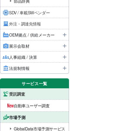
部品辞典
SDV / 車載SWベンダー
外注・調達先情報
OEM拠点 / 供給メーカー
展示会取材
人事組織 / 決算
法規制情報
サービス一覧
受託調査
自動車ユーザー調査
市場予測
GlobalData市場予測サービス