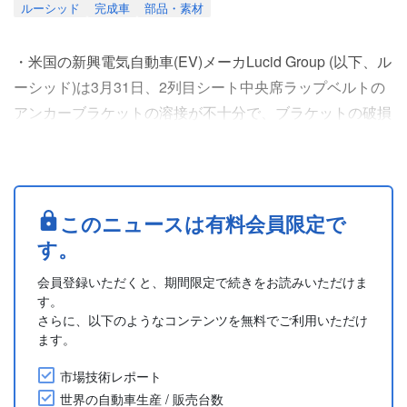
ルーシッド
完成車
部品・素材
・米国の新興電気自動車(EV)メーカLucid Group (以下、ル
ーシッド)は3月31日、2列目シート中央席ラップベルトの
アンカーブラケットの溶接が不十分で、ブラケットの破損
を引き起こす可能性があるとして、2025-2026年型モデル
のフルサイズ電気SUV「グラビティ(Gravity)」をリコール
すると発表した。
・このリコールは、現在米国にあるルーシッドの最新モデ
このニュースは有料会員限定で
ル4,476台に影響し、一時は生産が停止される事態となっ
す。
ていた。....
会員登録いただくと、期間限定で続きをお読みいただけま
す。
さらに、以下のようなコンテンツを無料でご利用いただけ
ます。
市場技術レポート
世界の自動車生産 / 販売台数