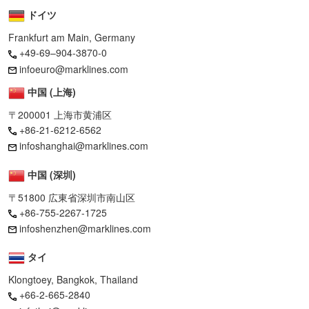
ドイツ
Frankfurt am Main, Germany
+49-69–904-3870-0
infoeuro@marklines.com
中国 (上海)
〒200001 上海市黄浦区
+86-21-6212-6562
infoshanghai@marklines.com
中国 (深圳)
〒51800 広東省深圳市南山区
+86-755-2267-1725
infoshenzhen@marklines.com
タイ
Klongtoey, Bangkok, Thailand
+66-2-665-2840