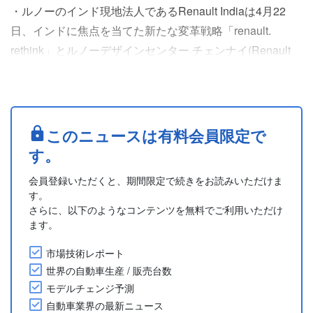
・ルノーのインド現地法人であるRenault Indiaは4月22
日、インドに焦点を当てた新たな変革戦略「renault.
rethink」とルノーデザインセンター チェンナイ(Renault
Design Centre Chennai)の開設を発表した。デザインセン
ターはインド市場に特化した車両とコンセプトの開発に注
力するとともに、ルノーグループのグローバルな設計への
取り組みに貢献する。
このニュースは有料会員限定で
・Renault Nissan Techn....
す。
会員登録いただくと、期間限定で続きをお読みいただけま
す。
さらに、以下のようなコンテンツを無料でご利用いただけ
ます。
市場技術レポート
世界の自動車生産 / 販売台数
モデルチェンジ予測
自動車業界の最新ニュース