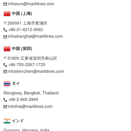
infoeuro@marklines.com
中国 (上海)
〒200001 上海市黄浦区
+86-21-6212-6562
infoshanghai@marklines.com
中国 (深圳)
〒51800 広東省深圳市南山区
+86-755-2267-1725
infoshenzhen@marklines.com
タイ
Klongtoey, Bangkok, Thailand
+66-2-665-2840
infothai@marklines.com
インド
Gurgaon, Haryana, India