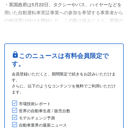
・英国政府は5月22日、タクシーやバス、ハイヤーなどを
用いた自動運転車実証事業への参加を希望する事業者から
の申請受け付けを開始した。この取り組みにより、英国の
自動運転AI企業Wayveといった企業が最先端技術を実際の
道路環境に導入できるようになり、2035年までに数千人
規模の雇用創出と数十億ポンド規模の経済効果が見込まれ
ている。
このニュースは有料会員限定で
・この実証事業では安全性を最優先とし、自動運転車が日
す。
常の道路上でどのように安全に走行するかについて、実
会員登録いただくと、期間限定で続きをお読みいただけま
地....
す。
さらに、以下のようなコンテンツを無料でご利用いただけ
ます。
市場技術レポート
世界の自動車生産 / 販売台数
モデルチェンジ予測
自動車業界の最新ニュース