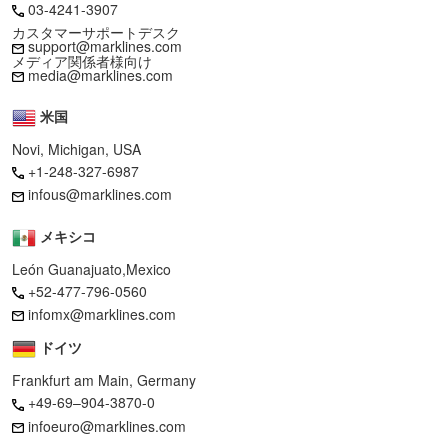
03-4241-3907
カスタマーサポートデスク
support@marklines.com
メディア関係者様向け
media@marklines.com
米国
Novi, Michigan, USA
+1-248-327-6987
infous@marklines.com
メキシコ
León Guanajuato,Mexico
+52-477-796-0560
infomx@marklines.com
ドイツ
Frankfurt am Main, Germany
+49-69–904-3870-0
infoeuro@marklines.com