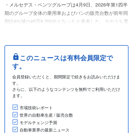
・メルセデス・ベンツグループは4月9日、2026年第1四半
期のグループ全体の乗用車およびバンの販売台数が前年同
期比6%減の49万9,700台となったと発表した。そのうち電
気自動車(EV)は11%増の5万400台となった。
・乗用車部門のグローバル販売台数は前年同期比6%減の
41万9,400台、そのうちEVは9%増の4万4,300台となっ
た。欧州および米国における販売はそれぞれ7%増、20%
このニュースは有料会員限定で
増となったが、中国における販売は計画的な一部....
す。
会員登録いただくと、期間限定で続きをお読みいただけま
す。
さらに、以下のようなコンテンツを無料でご利用いただけ
ます。
市場技術レポート
世界の自動車生産 / 販売台数
モデルチェンジ予測
自動車業界の最新ニュース