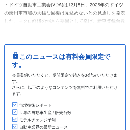
・ドイツ自動車工業会(VDA)は12月8日、2026年のドイツ
の乗用車市場の大幅な回復は見込めないとの見通しを発表
した。マクロ経済の弱さを要因として挙げ、新車登録台数
は前年比2％増の290万台と緩やかな増加にとどまり、パ
ンデミック前の2019年と比べて約5分の1少ないレベルと
予想している。
・VDAは、2026年のドイツの電気自動車(EV)とプラグイ
このニュースは有料会員限定で
ンハイブリッド車(PHV)の新車登録台数は前年比17%増の
す。
約100万台(97万9,0....
会員登録いただくと、期間限定で続きをお読みいただけま
す。
さらに、以下のようなコンテンツを無料でご利用いただけ
ます。
市場技術レポート
世界の自動車生産 / 販売台数
モデルチェンジ予測
自動車業界の最新ニュース