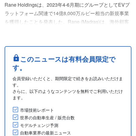
Rane Holdingsは、2023年4-6月期にグループとしてEVプ
ラットフォーム関連で14億8,000万ルピー相当の新規事業
を獲得したことを発表した。Rane (Madras)は、海外顧客
から9億ルピーのボールジョイント製品を受注し、国内市
場では4億ルピーの乗用車向けラックハウジングと、1億
8,000万ルピーのラックアンドピニオン製品を受注した。
Rane Brake Liningは米国市場でのトライアル受注など、
このニュースは有料会員限定で
様々な顧客から....
す。
会員登録いただくと、期間限定で続きをお読みいただけま
す。
さらに、以下のようなコンテンツを無料でご利用いただけ
ます。
市場技術レポート
世界の自動車生産 / 販売台数
モデルチェンジ予測
自動車業界の最新ニュース