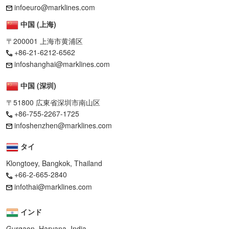
infoeuro@marklines.com
中国 (上海)
〒200001 上海市黄浦区
+86-21-6212-6562
infoshanghai@marklines.com
中国 (深圳)
〒51800 広東省深圳市南山区
+86-755-2267-1725
infoshenzhen@marklines.com
タイ
Klongtoey, Bangkok, Thailand
+66-2-665-2840
infothai@marklines.com
インド
Gurgaon, Haryana, India