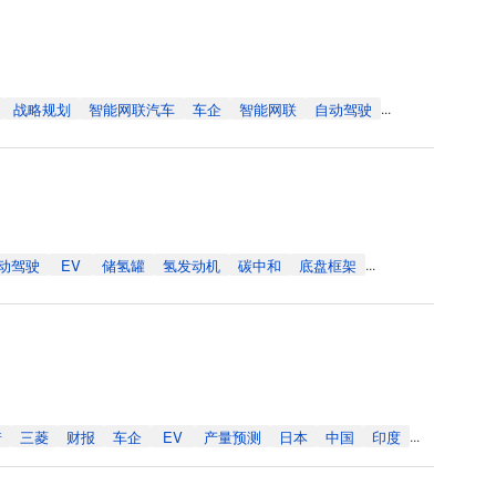
战略规划
智能网联汽车
车企
智能网联
自动驾驶
...
动驾驶
EV
储氢罐
氢发动机
碳中和
底盘框架
...
诺
三菱
财报
车企
EV
产量预测
日本
中国
印度
...