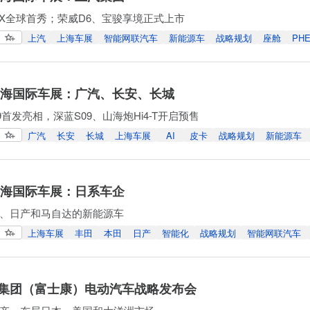
er X全球首秀；荣威D6、宝骏享境正式上市
上汽
上海车展
智能网联汽车
新能源车
战略规划
座舱
PH
年上海国际车展：广汽、长安、长城
首发亮相，深蓝S09、山海炮Hi4-T开启预售
广汽
长安
长城
上海车展
AI
皮卡
战略规划
新能源车
年上海国际车展：日系车企
、日产和马自达的新能源车
上海车展
丰田
本田
日产
智能化
战略规划
智能网联汽车
集团（富士康）电动汽车战略发布会