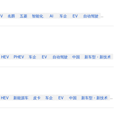
EV
名爵
五菱
智能化
AI
车企
EV
自动驾驶
...
HEV
PHEV
车企
EV
自动驾驶
中国
新车型・新技术
HEV
新能源车
皮卡
车企
EV
中国
新车型・新技术
...