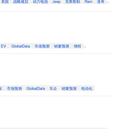
美国
战略规划
动力电池
Jeep
克莱斯勒
Ram
道奇
...
EV
GlobalData
市场预测
销量预测
增程
...
车
市场预测
GlobalData
车企
销量预测
电动化