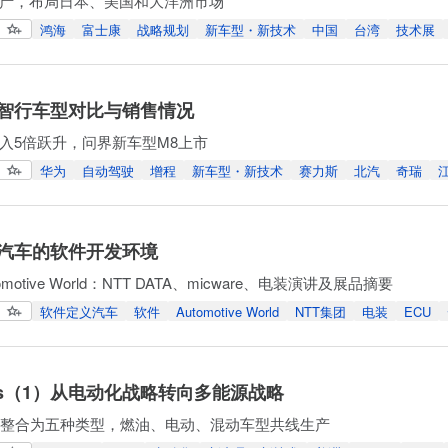
产，布局日本、美国和大洋洲市场
鸿海
富士康
战略规划
新车型・新技术
中国
台湾
技术展
智行车型对比与销售情况
入5倍跃升，问界新车型M8上市
华为
自动驾驶
增程
新车型・新技术
赛力斯
北汽
奇瑞
汽车的软件开发环境
tomotive World：NTT DATA、micware、电装演讲及展品摘要
软件定义汽车
软件
Automotive World
NTT集团
电装
ECU
antis（1）从电动化战略转向多能源战略
台整合为五种类型，燃油、电动、混动车型共线生产