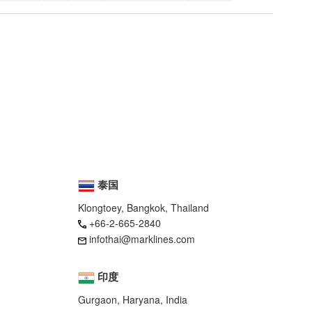
泰国
Klongtoey, Bangkok, Thailand
+66-2-665-2840
infothai@marklines.com
印度
Gurgaon, Haryana, India