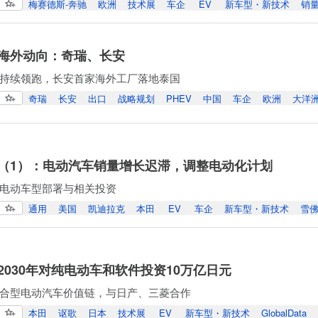
梅赛德斯-奔驰
欧洲
技术展
车企
EV
新车型・新技术
销
海外动向：奇瑞、长安
持续领跑，长安首家海外工厂落地泰国
奇瑞
长安
出口
战略规划
PHEV
中国
车企
欧洲
大洋洲
（1）：电动汽车销量增长迟滞，调整电动化计划
电动车型部署与相关投资
通用
美国
凯迪拉克
本田
EV
车企
新车型・新技术
雪
2030年对纯电动车和软件投资10万亿日元
合型电动汽车价值链，与日产、三菱合作
本田
讴歌
日本
技术展
EV
新车型・新技术
GlobalData