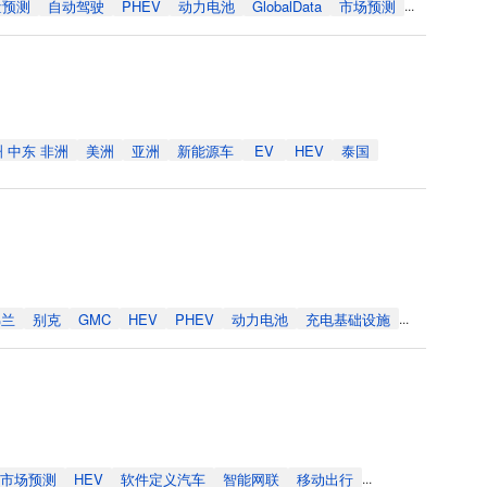
量预测
自动驾驶
PHEV
动力电池
GlobalData
市场预测
...
 中东 非洲
美洲
亚洲
新能源车
EV
HEV
泰国
佛兰
别克
GMC
HEV
PHEV
动力电池
充电基础设施
...
市场预测
HEV
软件定义汽车
智能网联
移动出行
...