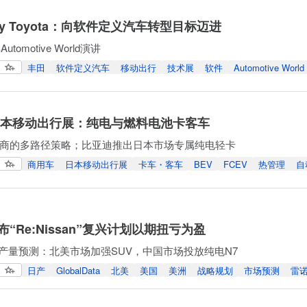
 by Toyota：向软件定义汽车转型目标迈进
utomotive World演讲
丰田
软件定义汽车
移动出行
技术展
软件
Automotive World
年日本移动出行展：纯电与燃料电池卡客车
商的多路径策略；比亚迪推出日本市场专属纯电轻卡
商用车
日本移动出行展
卡车・客车
BEV
FCEV
热管理
自
“Re:Nissan”复兴计划以期扭亏为盈
Data产量预测：北美市场加强SUV，中国市场投放纯电N7
日产
GlobalData
北美
美国
美洲
战略规划
市场预测
雷