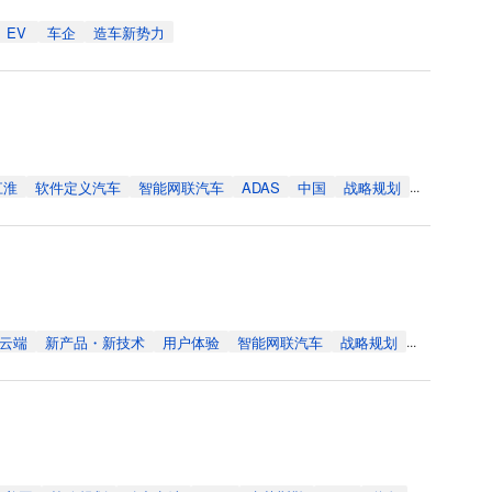
EV
车企
造车新势力
江淮
软件定义汽车
智能网联汽车
ADAS
中国
战略规划
...
云端
新产品・新技术
用户体验
智能网联汽车
战略规划
...