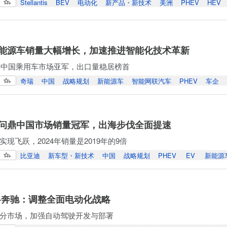
Stellantis
BEV
电动化
新产品・新技术
美洲
PHEV
HEV
能源车销量大幅增长，加速推进智能化技术革新
跃居中国乘用车市场亚军，出口量稳居榜首
奇瑞
中国
战略规划
新能源车
智能网联汽车
PHEV
车企
问鼎中国市场销量冠军，出海步伐全面提速
现飞跃，2024年销量是2019年的9倍
比亚迪
新车型・新技术
中国
战略规划
PHEV
EV
新能源
-奔驰：调整全面电动化战略
分市场，加强自动驾驶开发与部署