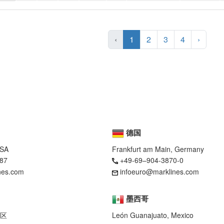
‹
1
2
3
4
›
德国
USA
Frankfurt am Main, Germany
87
+49-69–904-3870-0
nes.com
infoeuro@marklines.com
墨西哥
区
León Guanajuato, Mexico