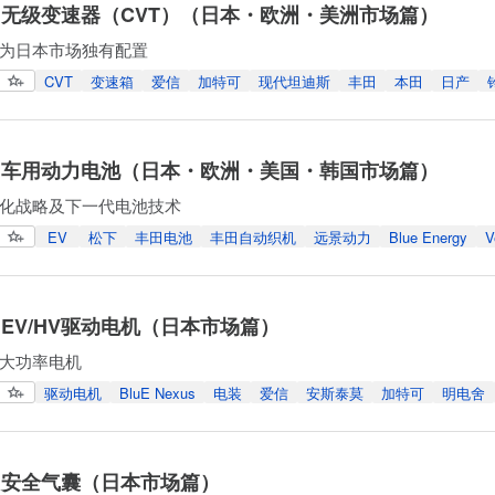
 无级变速器（CVT）（日本・欧洲・美洲市场篇）
成为日本市场独有配置
CVT
变速箱
爱信
加特可
现代坦迪斯
丰田
本田
日产
 车用动力电池（日本・欧洲・美国・韩国市场篇）
化战略及下一代电池技术
EV
松下
丰田电池
丰田自动织机
远景动力
Blue Energy
V
 EV/HV驱动电机（日本市场篇）
大功率电机
驱动电机
BluE Nexus
电装
爱信
安斯泰莫
加特可
明电舍
 安全气囊（日本市场篇）