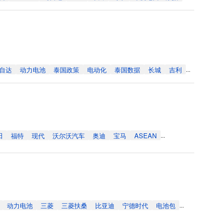
自达
动力电池
泰国政策
电动化
泰国数据
长城
吉利
...
田
福特
现代
沃尔沃汽车
奥迪
宝马
ASEAN
...
动力电池
三菱
三菱扶桑
比亚迪
宁德时代
电池包
...