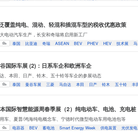
泛覆盖纯电、混动、轻混和插混车型的税收优惠政策
大电动汽车生产，长安和奇瑞将启用新工厂
泰国
比亚迪
奇瑞
ASEAN
BEV
PHEV
HEV
技术展
马
曼谷国际车展 (2)：日系车企和欧洲车企
达、本田、日产、铃木、五十铃等车企的参展动态
泰国
曼谷车展
三菱
马自达
本田
日产
铃木
五十铃
丰
年日本国际智慧能源周春季展（2）纯电动车、电池、充电桩
用车、夏普/鸿海纯电概念车、宁德时代微型电动车用电池包等
电容器
BEV
蓄电池
Smart Energy Week
供电装置
光伏发电