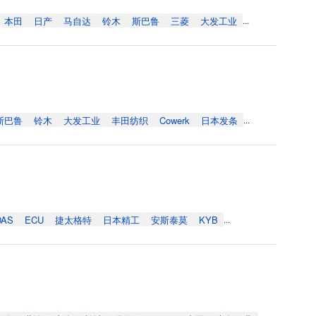
本田
日产
马自达
铃木
斯巴鲁
三菱
大发工业
...
斯巴鲁
铃木
大发工业
丰田纺织
Cowerk
日本发条
...
DAS
ECU
捷太格特
日本精工
安斯泰莫
KYB
...