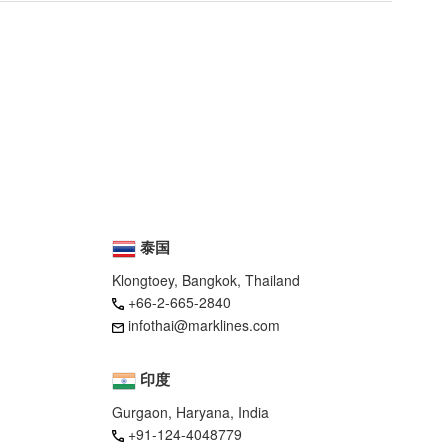
泰国
Klongtoey, Bangkok, Thailand
+66-2-665-2840
infothai@marklines.com
印度
Gurgaon, Haryana, India
+91-124-4048779