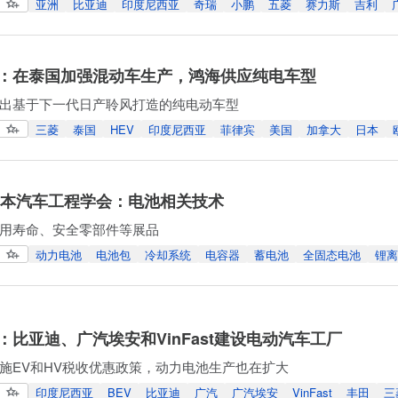
亚洲
比亚迪
印度尼西亚
奇瑞
小鹏
五菱
赛力斯
吉利
：在泰国加强混动车生产，鸿海供应纯电车型
出基于下一代日产聆风打造的纯电动车型
三菱
泰国
HEV
印度尼西亚
菲律宾
美国
加拿大
日本
年日本汽车工程学会：电池相关技术
用寿命、安全零部件等展品
动力电池
电池包
冷却系统
电容器
蓄电池
全固态电池
锂离
：比亚迪、广汽埃安和VinFast建设电动汽车工厂
施EV和HV税收优惠政策，动力电池生产也在扩大
印度尼西亚
BEV
比亚迪
广汽
广汽埃安
VinFast
丰田
三