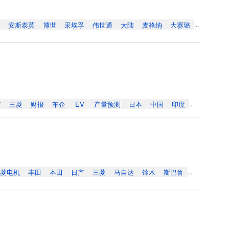
安斯泰莫
博世
采埃孚
伟世通
大陆
麦格纳
大赛璐
...
诺
三菱
财报
车企
EV
产量预测
日本
中国
印度
...
菱电机
丰田
本田
日产
三菱
马自达
铃木
斯巴鲁
...