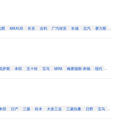
名爵
MAXUS
长安
吉利
广汽埃安
长城
北汽
赛力斯
...
克萨斯
本田
五十铃
宝马
MINI
梅赛德斯-奔驰
现代
...
本田
日产
三菱
铃木
大发工业
三菱扶桑
日野
宝马
...