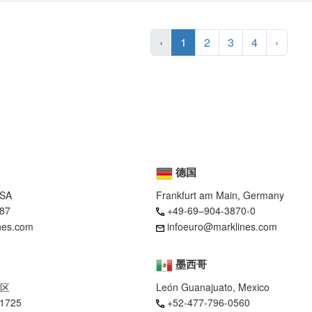
‹
1
2
3
4
›
德国
USA
Frankfurt am Main, Germany
87
+49-69–904-3870-0
nes.com
infoeuro@marklines.com
墨西哥
区
León Guanajuato, Mexico
-1725
+52-477-796-0560