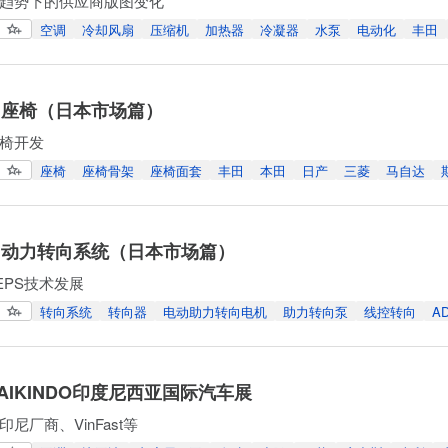
趋势下的供应商版图变化
空调
冷却风扇
压缩机
加热器
冷凝器
水泵
电动化
丰田
 座椅（日本市场篇）
椅开发
座椅
座椅骨架
座椅面套
丰田
本田
日产
三菱
马自达
 动力转向系统（日本市场篇）
EPS技术发展
转向系统
转向器
电动助力转向电机
助力转向泵
线控转向
A
GAIKINDO印度尼西亚国际汽车展
尼厂商、VinFast等