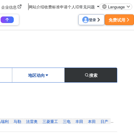
网站介绍
收费标准
申请个人ID
常见问题
Language
企业信息
免费试用
登录
地区动向
搜索
马瑞利
马勒
法雷奥
三菱重工
三电
丰田
本田
日产
...