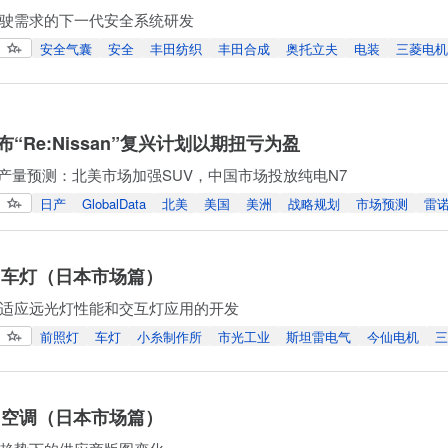
驶需求的下一代安全系统研发
安全气囊
安全
丰田纺织
丰田合成
奥托立夫
电装
三菱电机
“Re:Nissan”复兴计划以期扭亏为盈
Data产量预测：北美市场加强SUV，中国市场投放纯电N7
日产
GlobalData
北美
美国
美洲
战略规划
市场预测
雷
 车灯（日本市场篇）
适应远光灯性能和交互灯应用的开发
前照灯
车灯
小糸制作所
市光工业
斯坦雷电气
今仙电机
三
 空调（日本市场篇）