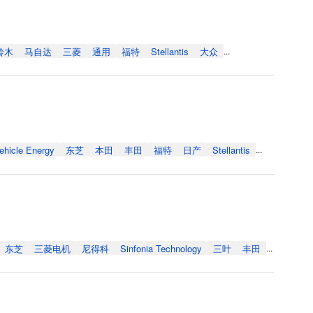
铃木
马自达
三菱
通用
福特
Stellantis
大众
...
ehicle Energy
东芝
本田
丰田
福特
日产
Stellantis
...
东芝
三菱电机
尼得科
Sinfonia Technology
三叶
丰田
...