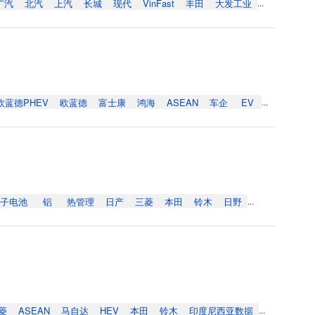
广汽
北汽
上汽
长城
现代
VinFast
丰田
大发工业
...
欧蓝德PHEV
欧蓝德
富士康
鸿海
ASEAN
车企
EV
...
子电池
铝
热管理
日产
三菱
本田
铃木
日野
...
菱
ASEAN
马自达
HEV
本田
铃木
印度尼西亚数据
...