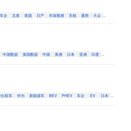
车企
北美
美国
日产
市场预测
关税
通用
大众
...
中国数据
美国数据
中国
美洲
日本
亚洲
印度
...
驶出租车
华为
新能源车
BEV
PHEV
车企
EV
日本
...