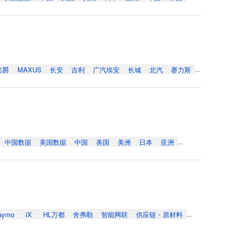
名爵
MAXUS
长安
吉利
广汽埃安
长城
北汽
赛力斯
...
中国数据
美国数据
中国
美国
美洲
日本
亚洲
...
aymo
iX
HL万都
舍弗勒
智能网联
供应链・原材料
...