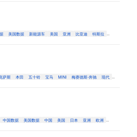
据
美国数据
新能源车
美国
亚洲
比亚迪
特斯拉
...
克萨斯
本田
五十铃
宝马
MINI
梅赛德斯-奔驰
现代
...
中国数据
美国数据
中国
美国
日本
亚洲
欧洲
...