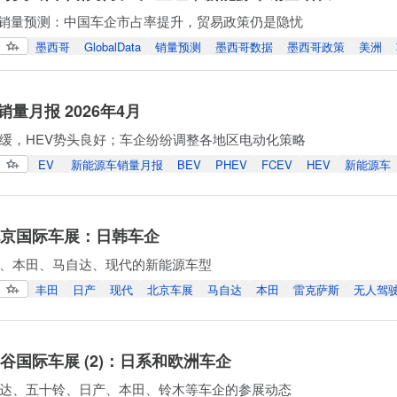
Data销量预测：中国车企市占率提升，贸易政策仍是隐忧
墨西哥
GlobalData
销量预测
墨西哥数据
墨西哥政策
美洲
量月报 2026年4月
放缓，HEV势头良好；车企纷纷调整各地区电动化策略
EV
新能源车销量月报
BEV
PHEV
FCEV
HEV
新能源车
年北京国际车展：日韩车企
、本田、马自达、现代的新能源车型
丰田
日产
现代
北京车展
马自达
本田
雷克萨斯
无人驾
曼谷国际车展 (2)：日系和欧洲车企
达、五十铃、日产、本田、铃木等车企的参展动态