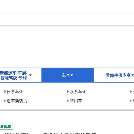
新能源车·车展·
车企
零部件供应商
智能驾驶·专利
日系车企
欧系车企
造车新势力
商用车
量预测