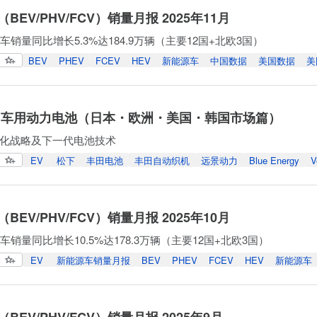
BEV/PHV/FCV）销量月报 2025年11月
车销量同比增长5.3%达184.9万辆（主要12国+北欧3国）
BEV
PHEV
FCEV
HEV
新能源车
中国数据
美国数据
美
 车用动力电池（日本・欧洲・美国・韩国市场篇）
化战略及下一代电池技术
EV
松下
丰田电池
丰田自动织机
远景动力
Blue Energy
V
BEV/PHV/FCV）销量月报 2025年10月
车销量同比增长10.5%达178.3万辆（主要12国+北欧3国）
EV
新能源车销量月报
BEV
PHEV
FCEV
HEV
新能源车
BEV/PHV/FCV）销量月报 2025年9月