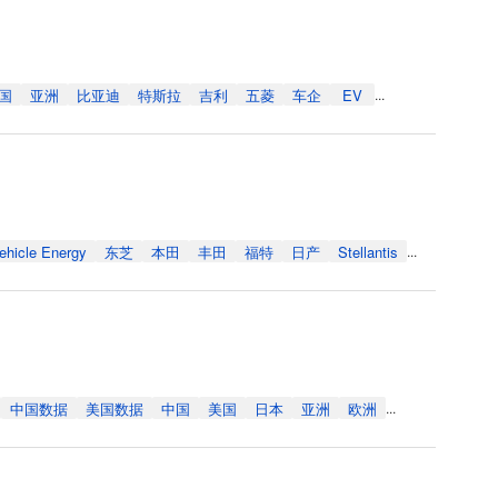
国
亚洲
比亚迪
特斯拉
吉利
五菱
车企
EV
...
ehicle Energy
东芝
本田
丰田
福特
日产
Stellantis
...
中国数据
美国数据
中国
美国
日本
亚洲
欧洲
...