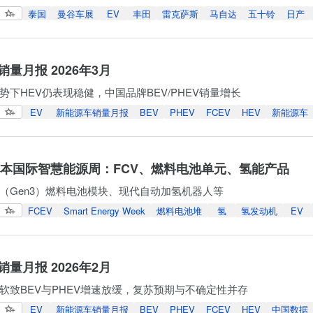
泰国
曼谷车展
EV
丰田
雷克萨斯
马自达
五十铃
日产
量月报 2026年3月
势下HEV仍表现稳健，中国品牌BEV/PHEV销量增长
EV
新能源车销量月报
BEV
PHEV
FCEV
HEV
新能源车
年日本国际智慧能源周：FCV、燃料电池单元、氢能产品
（Gen3）燃料电池模块、现代自动加氢机器人等
FCEV
Smart Energy Week
燃料电池堆
氢
氢发动机
EV
量月报 2026年2月
软致BEV与PHEV增速放缓，复苏预期与不确定性并存
EV
新能源车销量月报
BEV
PHEV
FCEV
HEV
中国数据