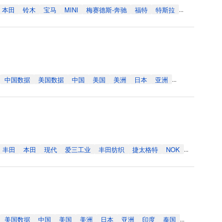
本田
铃木
宝马
MINI
梅赛德斯-奔驰
福特
特斯拉
...
中国数据
美国数据
中国
美国
美洲
日本
亚洲
...
丰田
本田
现代
爱三工业
丰田纺织
捷太格特
NOK
...
美国数据
中国
美国
美洲
日本
亚洲
印度
泰国
...