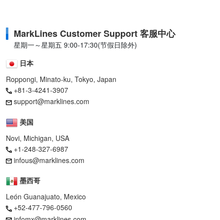
MarkLines Customer Support 客服中心
星期一～星期五 9:00-17:30(节假日除外)
日本
Roppongi, Minato-ku, Tokyo, Japan
+81-3-4241-3907
support@marklines.com
美国
Novi, Michigan, USA
+1-248-327-6987
infous@marklines.com
墨西哥
León Guanajuato, Mexico
+52-477-796-0560
infomx@marklines.com