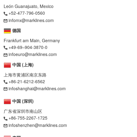
León Guanajuato, Mexico
+52-477-796-0560
infomx@marklines.com
德国
Frankfurt am Main, Germany
+49-69–904-3870-0
infoeuro@marklines.com
中国 (上海)
上海市黄浦区南京东路
+86-21-6212-6562
infoshanghai@marklines.com
中国 (深圳)
广东省深圳市南山区
+86-755-2267-1725
infoshenzhen@marklines.com