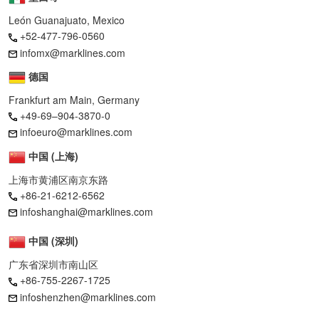
León Guanajuato, Mexico
+52-477-796-0560
infomx@marklines.com
德国
Frankfurt am Main, Germany
+49-69–904-3870-0
infoeuro@marklines.com
中国 (上海)
上海市黄浦区南京东路
+86-21-6212-6562
infoshanghai@marklines.com
中国 (深圳)
广东省深圳市南山区
+86-755-2267-1725
infoshenzhen@marklines.com