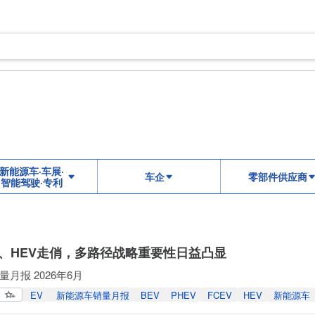
新能源车·车展·
车企
零部件供应商
智能驾驶·专利
及、HEV走俏，多路径战略重要性日益凸显
月报 2026年6月
EV
新能源车销量月报
BEV
PHEV
FCEV
HEV
新能源车