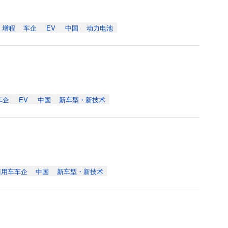
增程
车企
EV
中国
动力电池
车企
EV
中国
新车型・新技术
商用车车企
中国
新车型・新技术