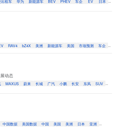
驶出租车
华为
新能源车
BEV
PHEV
车企
EV
日本
...
EV
RAV4
bZ4X
美洲
新能源车
美国
市场预测
车企
...
参展动态
汽
MAXUS
蔚来
长城
广汽
小鹏
长安
东风
SUV
...
中国数据
美国数据
中国
美国
美洲
日本
亚洲
...