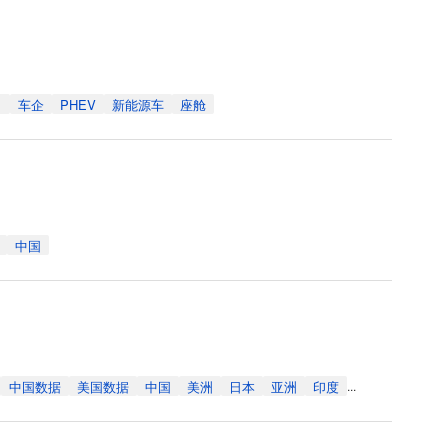
车企
PHEV
新能源车
座舱
中国
中国数据
美国数据
中国
美洲
日本
亚洲
印度
...