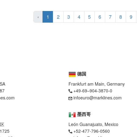
‹
1
2
3
4
5
6
7
8
9
德国
USA
Frankfurt am Main, Germany
87
+49-69–904-3870-0
nes.com
infoeuro@marklines.com
墨西哥
区
León Guanajuato, Mexico
-1725
+52-477-796-0560