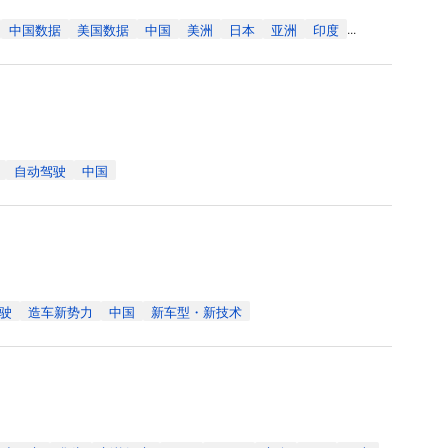
中国数据
美国数据
中国
美洲
日本
亚洲
印度
...
自动驾驶
中国
驶
造车新势力
中国
新车型・新技术