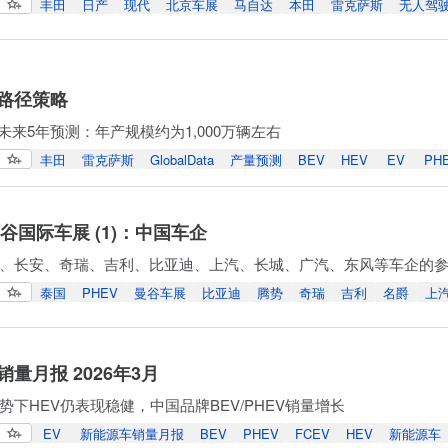
丰田
日产
现代
北京车展
马自达
本田
雷克萨斯
无人驾
路径策略
Data未来5年预测：年产规模约为1,000万辆左右
丰田
雷克萨斯
GlobalData
产量预测
BEV
HEV
EV
PH
曼谷国际车展 (1)：中国车企
、长安、奇瑞、吉利、比亚迪、上汽、长城、广汽、东风等车企的
泰国
PHEV
曼谷车展
比亚迪
腾势
奇瑞
吉利
名爵
上
量月报 2026年3月
势下HEV仍表现稳健，中国品牌BEV/PHEV销量增长
EV
新能源车销量月报
BEV
PHEV
FCEV
HEV
新能源车