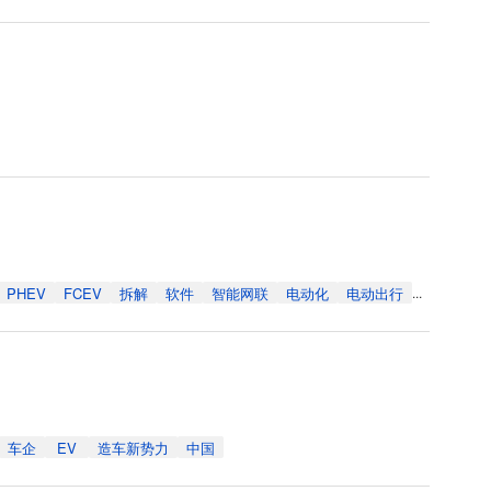
PHEV
FCEV
拆解
软件
智能网联
电动化
电动出行
...
车企
EV
造车新势力
中国