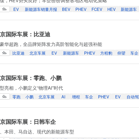
放缓，HEV势头良好；车企纷纷调整各地区电动化策略
EV
新能源车销量月报
BEV
PHEV
FCEV
HEV
新能源车
年北京国际车展：比亚迪
豪华超跑，全品牌矩阵发力高阶智能化与超强补能
比亚迪
北京车展
EV
新能源车
PHEV
方程豹
仰望
车企
年北京国际车展：零跑、小鹏
型亮相，小鹏定义“物理AI”时代
零跑
小鹏
北京车展
AI
增程
车企
PHEV
EV
自动驾
年北京国际车展：日韩车企
、本田、马自达、现代的新能源车型