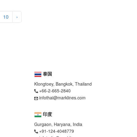
10
›
泰国
Klongtoey, Bangkok, Thailand
+66-2-665-2840
infothai@marklines.com
印度
Gurgaon, Haryana, India
+91-124-4048779