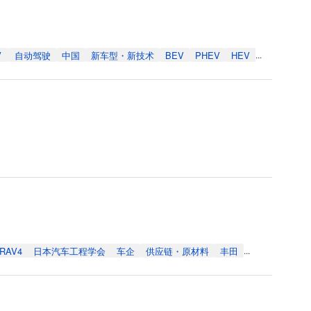
V
自动驾驶
中国
新车型・新技术
BEV
PHEV
HEV
...
RAV4
日本汽车工程学会
车企
供应链・原材料
丰田
...