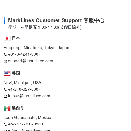
MarkLines Customer Support 客服中心
星期一～星期五 9:00-17:30(节假日除外)
日本
Roppongi, Minato-ku, Tokyo, Japan
+81-3-4241-3907
support@marklines.com
美国
Novi, Michigan, USA
+1-248-327-6987
infous@marklines.com
墨西哥
León Guanajuato, Mexico
+52-477-796-0560
infomx@marklines.com