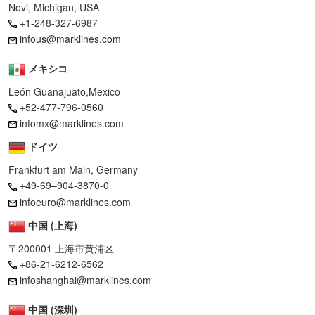
Novi, Michigan, USA
+1-248-327-6987
infous@marklines.com
メキシコ
León Guanajuato,Mexico
+52-477-796-0560
infomx@marklines.com
ドイツ
Frankfurt am Main, Germany
+49-69–904-3870-0
infoeuro@marklines.com
中国 (上海)
〒200001 上海市黄浦区
+86-21-6212-6562
infoshanghai@marklines.com
中国 (深圳)