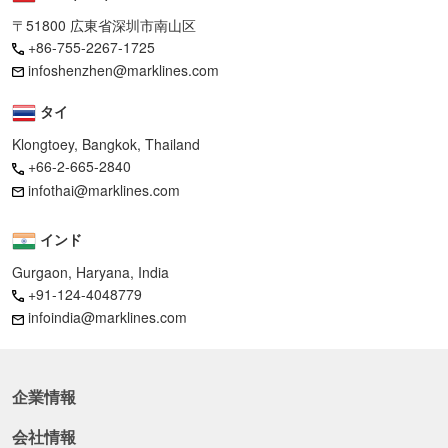
〒51800 広東省深圳市南山区
+86-755-2267-1725
infoshenzhen@marklines.com
タイ
Klongtoey, Bangkok, Thailand
+66-2-665-2840
infothai@marklines.com
インド
Gurgaon, Haryana, India
+91-124-4048779
infoindia@marklines.com
企業情報
会社情報