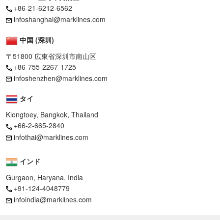
+86-21-6212-6562
infoshanghai@marklines.com
中国 (深圳)
〒51800 広東省深圳市南山区
+86-755-2267-1725
infoshenzhen@marklines.com
タイ
Klongtoey, Bangkok, Thailand
+66-2-665-2840
infothai@marklines.com
インド
Gurgaon, Haryana, India
+91-124-4048779
infoindia@marklines.com