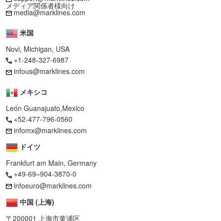
メディア関係者様向け
media@marklines.com
米国
Novi, Michigan, USA
+1-248-327-6987
infous@marklines.com
メキシコ
León Guanajuato,Mexico
+52-477-796-0560
infomx@marklines.com
ドイツ
Frankfurt am Main, Germany
+49-69–904-3870-0
infoeuro@marklines.com
中国 (上海)
〒200001 上海市黄浦区