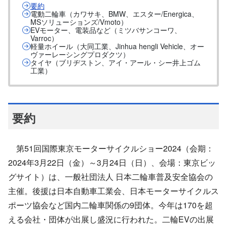
要約
電動二輪車（カワサキ、BMW、エスター/Energica、
MSソリューションズ/Vmoto）
EVモーター、電装品など（ミツバサンコーワ、
Varroc）
軽量ホイール（大同工業、Jinhua hengli Vehicle、オー
ヴァーレーシングプロダクツ）
タイヤ（ブリヂストン、アイ・アール・シー井上ゴム
工業）
要約
第51回国際東京モーターサイクルショー2024（会期：
2024年3月22日（金）～3月24日（日）、会場：東京ビッ
グサイト）は、一般社団法人 日本二輪車普及安全協会の
主催。後援は日本自動車工業会、日本モーターサイクルス
ポーツ協会など国内二輪車関係の9団体。今年は170を超
える会社・団体が出展し盛況に行われた。二輪EVの出展