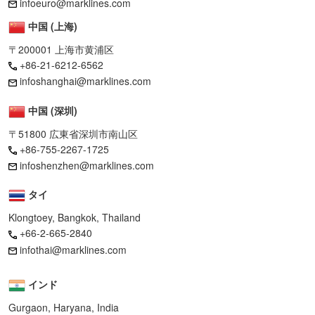
infoeuro@marklines.com
中国 (上海)
〒200001 上海市黄浦区
+86-21-6212-6562
infoshanghai@marklines.com
中国 (深圳)
〒51800 広東省深圳市南山区
+86-755-2267-1725
infoshenzhen@marklines.com
タイ
Klongtoey, Bangkok, Thailand
+66-2-665-2840
infothai@marklines.com
インド
Gurgaon, Haryana, India